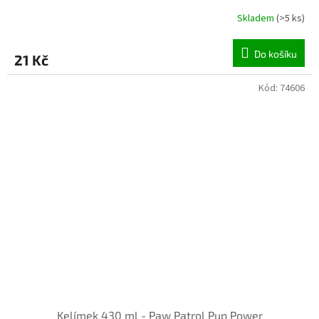
Skladem
(>5 ks)
Do košíku
21 Kč
Kód:
74606
INVENTURA OK
Kelímek 430 ml - Paw Patrol Pup Power