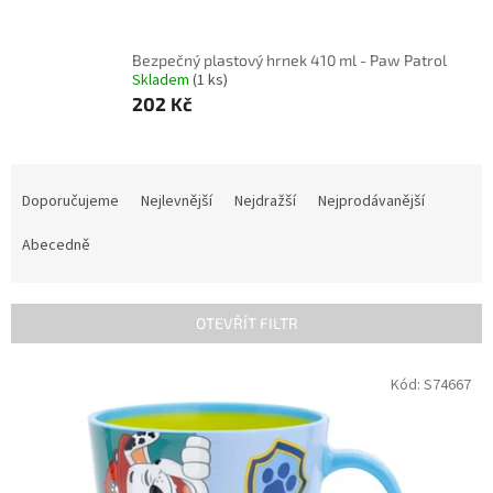
Bezpečný plastový hrnek 410 ml - Paw Patrol
Skladem
(1 ks)
202 Kč
Ř
a
Doporučujeme
Nejlevnější
Nejdražší
Nejprodávanější
z
e
Abecedně
n
í
p
OTEVŘÍT FILTR
r
o
V
Kód:
S74667
d
ý
u
p
k
i
t
s
ů