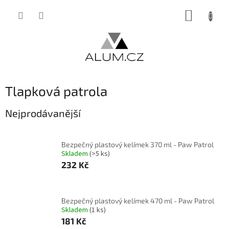
Přejít
NÁKUP
na
obsah
KOŠÍK
Tlapková patrola
Nejprodávanější
Bezpečný plastový kelímek 370 ml - Paw Patrol
Skladem
(>5 ks)
232 Kč
Bezpečný plastový kelímek 470 ml - Paw Patrol
Skladem
(1 ks)
181 Kč