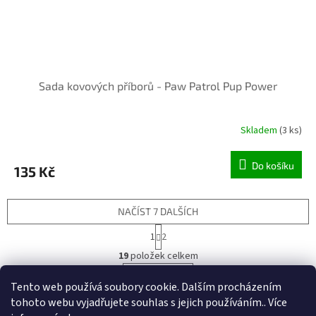
Sada kovových příborů - Paw Patrol Pup Power
Skladem
(3 ks)
Do košíku
135 Kč
NAČÍST 7 DALŠÍCH
S
1
2
t
O
r
19
položek celkem
v
á
l
NAHORU
n
Tento web používá soubory cookie. Dalším procházením
á
k
tohoto webu vyjadřujete souhlas s jejich používáním.. Více
d
o
v