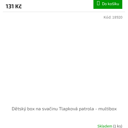
Do košíku
131 Kč
Kód:
18920
INVENTURA OK
Dětský box na svačinu Tlapková patrola - multibox
Skladem
(1 ks)