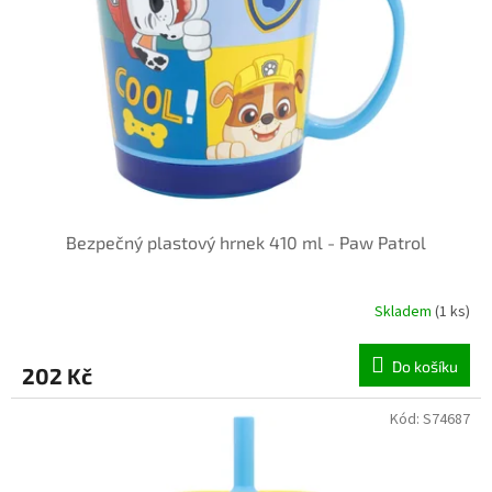
p
r
o
d
u
k
t
ů
Bezpečný plastový hrnek 410 ml - Paw Patrol
Skladem
(1 ks)
Do košíku
202 Kč
Kód:
S74687