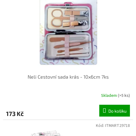
Neli Cestovní sada krás - 10x6cm 7ks
Skladem
(>5 ks)
Do košíku
173 Kč
Kód:
ITMART29718