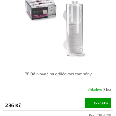
PF Dávkovač na odličovací tampóny
Skladem
(5 ks)
Do košíku
236 Kč
Kód:
TBL-2690