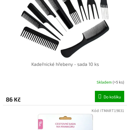
p
r
o
d
u
k
t
ů
Kadeřnické hřebeny - sada 10 ks
Skladem
(>5 ks)
Do košíku
86 Kč
Kód:
ITMART19831