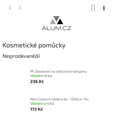
Přejít
NÁKUP
na
obsah
KOŠÍK
Kosmetické pomůcky
Nejprodávanější
PF Dávkovač na odličovací tampóny
Skladem
(5 ks)
236 Kč
Neli Cestovní sada krás - 10x6cm 7ks
Skladem
(>5 ks)
173 Kč