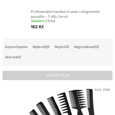
Profesionální manikúrní sada v elegantním
pouzdře – 5 dílů, černá
Skladem
(>5 ks)
162 Kč
Ř
a
Doporučujeme
Nejlevnější
Nejdražší
Nejprodávanější
z
e
Abecedně
n
í
p
OTEVŘÍT FILTR
r
o
V
Kód:
2568
INVENTURA OK
d
ý
u
p
k
i
t
s
ů