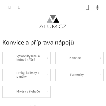
Přejít
NÁKUP
na
obsah
KOŠÍK
Konvice a příprava nápojů
Výrobníky ledu a
Konvice
ledové tříště
Hrnky, kelímky a
Termosky
panáky
Mixéry a šlehače