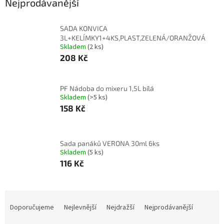
Nejprodávanější
SADA KONVICA
3L+KELÍMKY1+4KS,PLAST,ZELENÁ/ORANŽOVÁ
Skladem
(2 ks)
208 Kč
PF Nádoba do mixeru 1,5L bílá
Skladem
(>5 ks)
158 Kč
Sada panáků VERONA 30ml 6ks
Skladem
(5 ks)
116 Kč
Ř
a
Doporučujeme
Nejlevnější
Nejdražší
Nejprodávanější
z