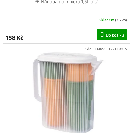
PF Nádoba do mixeru 1,5L bílá
Skladem
(>5 ks)
Do košíku
158 Kč
Kód:
ITM8591177118015