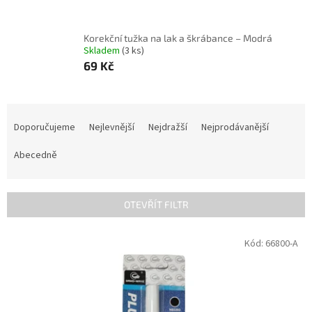
Korekční tužka na lak a škrábance – Modrá
Skladem
(3 ks)
69 Kč
Ř
a
Doporučujeme
Nejlevnější
Nejdražší
Nejprodávanější
z
e
Abecedně
n
í
p
OTEVŘÍT FILTR
r
o
V
Kód:
66800-A
d
ý
u
p
k
i
t
s
ů