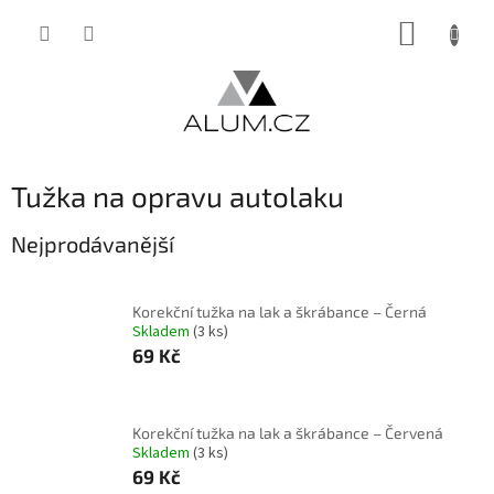
Přejít
NÁKUP
na
obsah
KOŠÍK
Tužka na opravu autolaku
Nejprodávanější
Korekční tužka na lak a škrábance – Černá
Skladem
(3 ks)
69 Kč
Korekční tužka na lak a škrábance – Červená
Skladem
(3 ks)
69 Kč