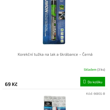
p
r
o
d
u
k
t
ů
Korekční tužka na lak a škrábance – Černá
Skladem
(3 ks)
Do košíku
69 Kč
Kód:
66801-B