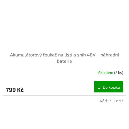
Akumulátorový foukač na listí a sníh 48V + náhradní
baterie
Skladem
(2 ks)
Do košíku
799 Kč
Kód:
RT-O957