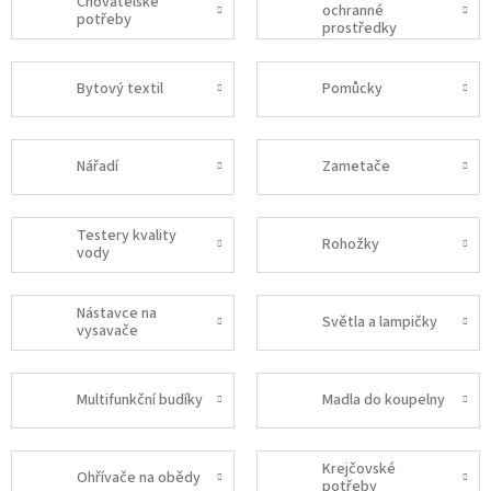
Chovatelské
ochranné
potřeby
prostředky
Bytový textil
Pomůcky
Nářadí
Zametače
Testery kvality
Rohožky
vody
Nástavce na
Světla a lampičky
vysavače
Multifunkční budíky
Madla do koupelny
Krejčovské
Ohřívače na obědy
potřeby