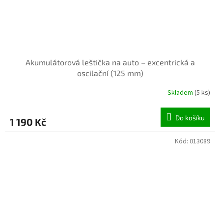
Akumulátorová leštička na auto – excentrická a
oscilační (125 mm)
Skladem
(5 ks)
Do košíku
1 190 Kč
Kód:
013089