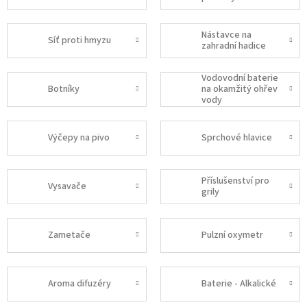
Nástavce na
Síť proti hmyzu
zahradní hadice
Vodovodní baterie
Botníky
na okamžitý ohřev
vody
Výčepy na pivo
Sprchové hlavice
Příslušenství pro
Vysavače
grily
Zametače
Pulzní oxymetr
Aroma difuzéry
Baterie - Alkalické