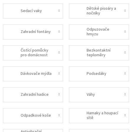
Dětské pisoáry a
Sedací vaky
nočníky
Odpuzovače
Zahradní fontány
hmyzu
Čistící pomůcky
Bezkontaktní
pro domácnost
teploměry
Dávkovače mýdla
Podsedáky
Zahradní hadice
Váhy
Hamaky a houpací
Odpadkové koše
sítě
Antivibrační