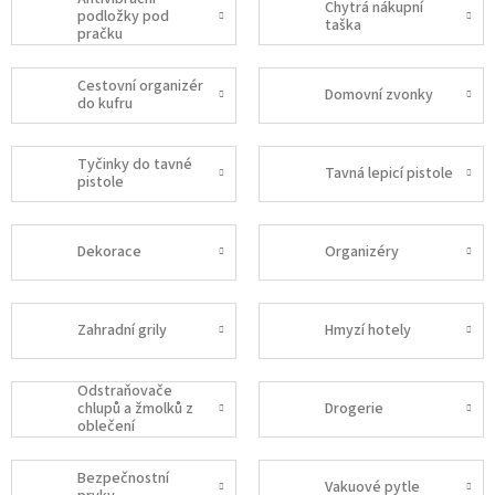
Chytrá nákupní
podložky pod
taška
pračku
Cestovní organizér
Domovní zvonky
do kufru
Tyčinky do tavné
Tavná lepicí pistole
pistole
Dekorace
Organizéry
Zahradní grily
Hmyzí hotely
Odstraňovače
chlupů a žmolků z
Drogerie
oblečení
Bezpečnostní
Vakuové pytle