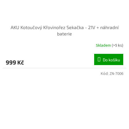
AKU Kotoučový Křovinořez Sekačka - 21V + náhradní
baterie
Skladem
(>5 ks)
Do košíku
999 Kč
Kód:
ZN-7006