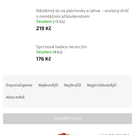
Nástěnný lis na plechovky a lahve – ocelový drtič
s montážním příslušenstvím
Skladem
(>5 ks)
219 Kč
Sprchová hadice nerez 2m
Skladem
(4 ks)
176 Kč
Ř
a
Doporučujeme
Nejlevnější
Nejdražší
Nejprodávanější
z
e
Abecedně
n
í
p
OTEVŘÍT FILTR
r
o
V