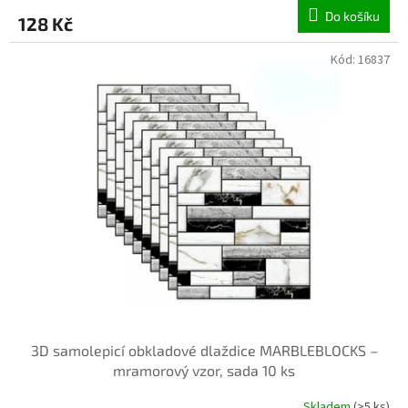
Do košíku
128 Kč
Kód:
16837
3D samolepicí obkladové dlaždice MARBLEBLOCKS –
mramorový vzor, sada 10 ks
Skladem
(>5 ks)