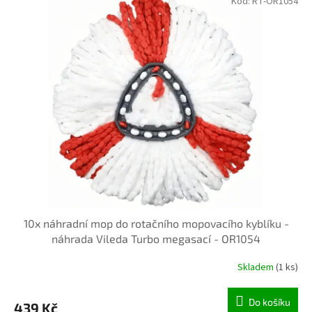
Kód:
RT-OR1054
d
ý
u
p
k
i
t
s
ů
p
r
o
d
u
k
t
ů
10x náhradní mop do rotačního mopovacího kyblíku -
náhrada Vileda Turbo megasací - OR1054
Skladem
(1 ks)
Do košíku
439 Kč