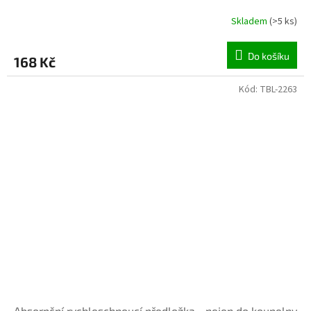
Skladem
(>5 ks)
Do košíku
168 Kč
Kód:
TBL-2263
INVENTURA OK
Absorpční rychleschnoucí předložka - nejen do koupelny