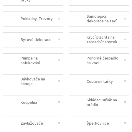
prvky
Samolepící
Pokladny, Trezory
dekorace na zeď
Krycí plachta na
Bytové dekorace
zahradní nábytek
Pumpa na
Ponorné čerpadlo
nafukování
na vodu
Dávkovače na
Cestovní tašky
nápoje
Skládací sušák na
Koupelna
prádlo
Zavlažovače
Šperkovnice