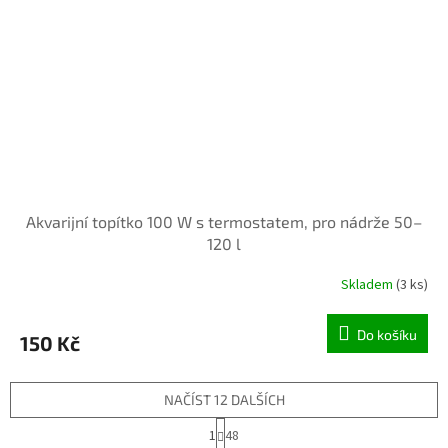
Akvarijní topítko 100 W s termostatem, pro nádrže 50–
120 l
Skladem
(3 ks)
Do košíku
150 Kč
NAČÍST 12 DALŠÍCH
S
1
48
t