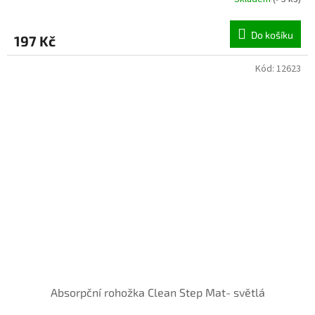
Do košíku
197 Kč
Kód:
12623
INVENTURA OK
Absorpční rohožka Clean Step Mat- světlá