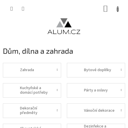
Přejít
NÁKUP
na
obsah
KOŠÍK
Dům, dílna a zahrada
Zahrada
Bytové doplňky
Kuchyňské a
Párty a oslavy
domácí potřeby
Dekorační
Vánoční dekorace
předměty
Dezinfekce a