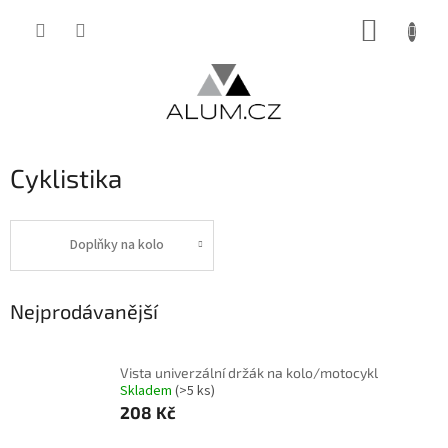
Přejít
NÁKUP
na
obsah
KOŠÍK
Cyklistika
Doplňky na kolo
Nejprodávanější
Vista univerzální držák na kolo/motocykl
Skladem
(>5 ks)
208 Kč