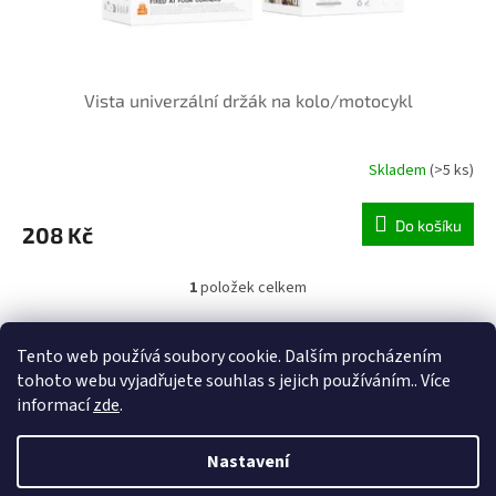
t
ů
Vista univerzální držák na kolo/motocykl
Skladem
(>5 ks)
Do košíku
208 Kč
1
položek celkem
O
v
l
Z
Tento web používá soubory cookie. Dalším procházením
á
á
tohoto webu vyjadřujete souhlas s jejich používáním.. Více
d
Vytvořil Shoptet
p
a
informací
zde
.
a
c
t
í
Copyright 2026
Alum.cz
. Všechna práva vyhrazena.
Nastavení
í
p
r