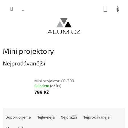
Přejít
NÁKUP
na
obsah
KOŠÍK
Mini projektory
Nejprodávanější
Mini projektor YG-300
Skladem
(>5 ks)
799 Kč
Ř
a
Doporučujeme
Nejlevnější
Nejdražší
Nejprodávanější
z