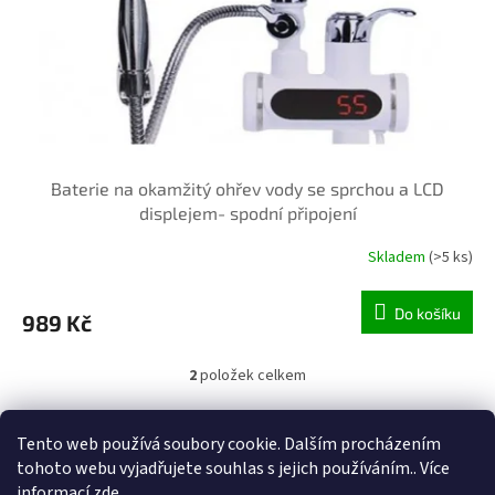
Baterie na okamžitý ohřev vody se sprchou a LCD
displejem- spodní připojení
Skladem
(>5 ks)
Do košíku
989 Kč
2
položek celkem
O
v
l
Z
Tento web používá soubory cookie. Dalším procházením
á
á
d
tohoto webu vyjadřujete souhlas s jejich používáním.. Více
Vytvořil Shoptet
p
a
informací
zde
.