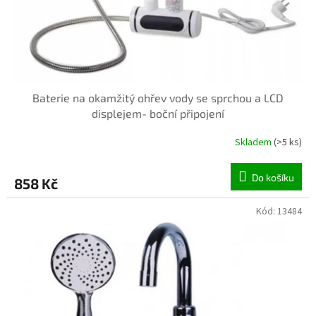
u
k
t
ů
Baterie na okamžitý ohřev vody se sprchou a LCD
displejem- boční připojení
Skladem
(>5 ks)
Do košíku
858 Kč
Kód:
13484
INVENTURA OK