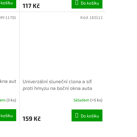
 košíku
Do košíku
117 Kč
MY-11701
Kód:
183112
okna aut
Univerzální sluneční clona a síť
proti hmyzu na boční okna auta
SIDESCREEN (balení 4 ks)
dem
(3 ks)
Skladem
(>5 ks)
 košíku
Do košíku
159 Kč