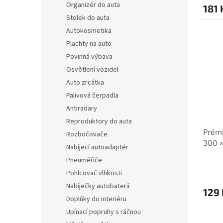
Organizér do auta
181 
Stolek do auta
Autokosmetika
Plachty na auto
Povinná výbava
Osvětlení vozidel
Auto zrcátka
Palivová čerpadla
Antiradary
Reproduktory do auta
Prémi
Rozbočovače
300 
Nabíjecí autoadaptér
Pneuměřiče
Pohlcovač vlhkosti
Nabíječky autobaterií
129 
Doplňky do interiéru
Upínací popruhy s ráčnou