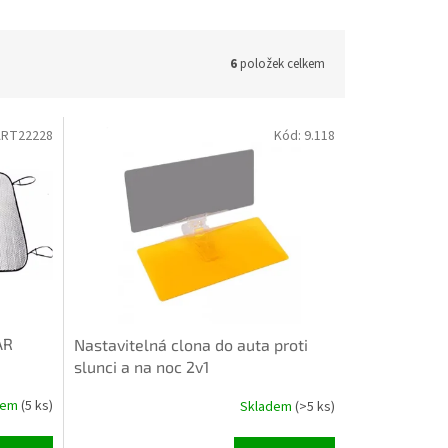
6
položek celkem
ART22228
Kód:
9.118
AR
Nastavitelná clona do auta proti
slunci a na noc 2v1
dem
(5 ks)
Skladem
(>5 ks)