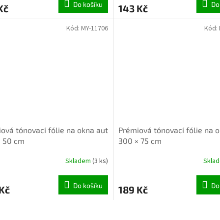
Do košíku
Do
Kč
143 Kč
Kód:
MY-11706
Kód:
ová tónovací fólie na okna aut
Prémiová tónovací fólie na 
× 50 cm
300 × 75 cm
Skladem
(3 ks)
Skla
Do košíku
Do
Kč
189 Kč
O