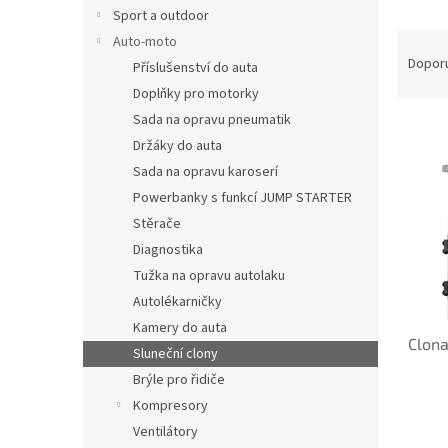
n
Sport a outdoor
e
Ř
Auto-moto
l
a
Dopor
Příslušenství do auta
z
Doplňky pro motorky
e
Sada na opravu pneumatik
V
n
INVE
Držáky do auta
ý
í
p
p
Sada na opravu karoserí
i
r
Powerbanky s funkcí JUMP STARTER
s
o
Stěrače
p
d
Diagnostika
r
u
Tužka na opravu autolaku
o
k
d
Autolékarničky
t
u
ů
Kamery do auta
Clona
k
Sluneční clony
t
Brýle pro řidiče
ů
Kompresory
Ventilátory