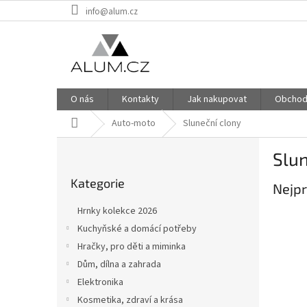
Přejít
info@alum.cz
na
obsah
O nás
Kontakty
Jak nakupovat
Obchod
Domů
Auto-moto
Sluneční clony
P
Slun
o
Přeskočit
s
Kategorie
kategorie
Nejpr
t
r
Hrnky kolekce 2026
a
Kuchyňské a domácí potřeby
n
Hračky, pro děti a miminka
n
í
Dům, dílna a zahrada
p
Elektronika
a
Kosmetika, zdraví a krása