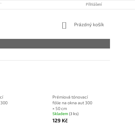
TAKTY
OBCHODNÍ PODMÍNKY
PODMÍNKY OCHRANY OSOBNÍCH ÚDA
Přihlášení
NÁKUPNÍ
Prázdný košík
KOŠÍK
cí
Prémiová tónovací
 300
fólie na okna aut 300
× 50 cm
Skladem
(3 ks)
129 Kč