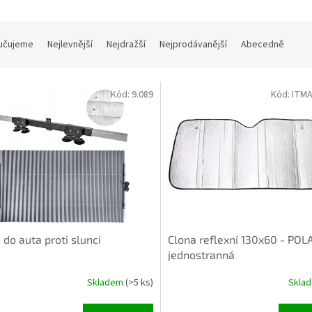
učujeme
Nejlevnější
Nejdražší
Nejprodávanější
Abecedně
Kód:
9.089
Kód:
ITM
NTURA OK
 do auta proti slunci
Clona reflexní 130x60 - POL
jednostranná
Skladem
(>5 ks)
Skla