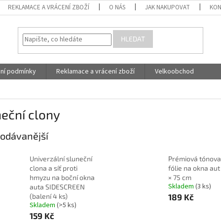
REKLAMACE A VRÁCENÍ ZBOŽÍ
O NÁS
JAK NAKUPOVAT
KON
HLEDAT
ní podmínky
Reklamace a vrácení zboží
Velkoobchod
eční clony
odávanější
Univerzální sluneční
Prémiová tónova
clona a síť proti
fólie na okna aut
hmyzu na boční okna
× 75 cm
Skladem
(3 ks)
auta SIDESCREEN
(balení 4 ks)
189 Kč
Skladem
(>5 ks)
159 Kč