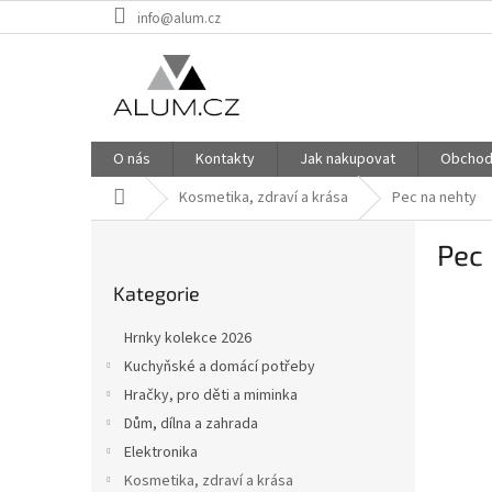
Přejít
info@alum.cz
na
obsah
O nás
Kontakty
Jak nakupovat
Obchod
Domů
Kosmetika, zdraví a krása
Pec na nehty
P
Pec
o
Přeskočit
s
Kategorie
kategorie
t
r
Hrnky kolekce 2026
a
Kuchyňské a domácí potřeby
n
Hračky, pro děti a miminka
n
í
Dům, dílna a zahrada
p
Elektronika
a
Kosmetika, zdraví a krása