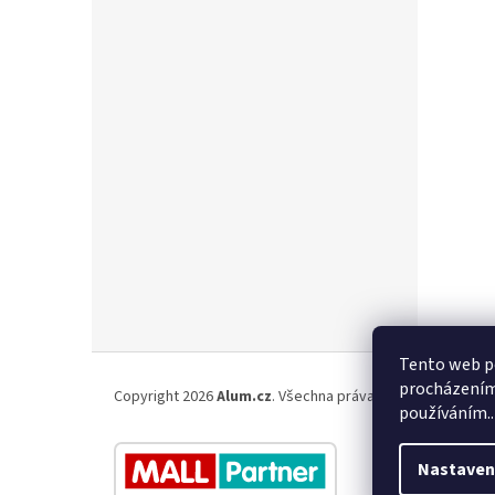
Z
Tento web po
á
procházením 
Copyright 2026
Alum.cz
. Všechna práva vyhrazena.
p
používáním..
a
t
Nastaven
í