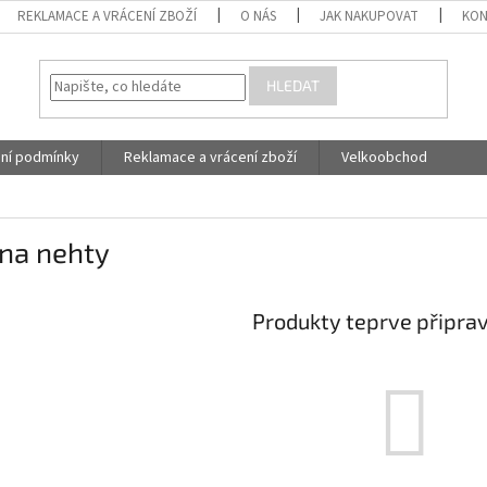
REKLAMACE A VRÁCENÍ ZBOŽÍ
O NÁS
JAK NAKUPOVAT
KON
HLEDAT
ní podmínky
Reklamace a vrácení zboží
Velkoobchod
 na nehty
Produkty teprve připra