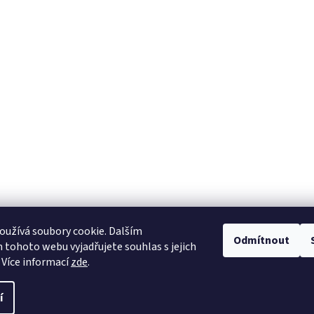
užívá soubory cookie. Dalším
Odmítnout
tohoto webu vyjadřujete souhlas s jejich
 Více informací
zde
.
í