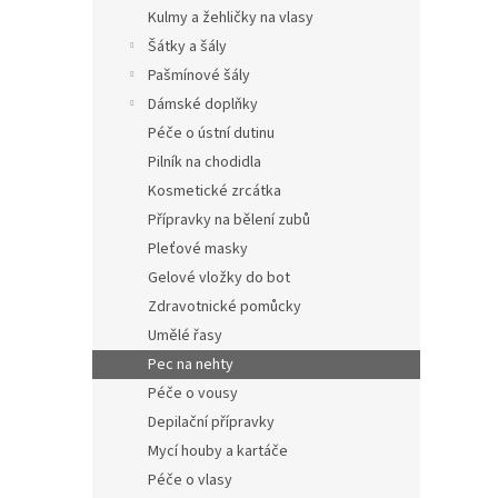
n
Kulmy a žehličky na vlasy
e
Šátky a šály
l
Pašmínové šály
Dámské doplňky
Péče o ústní dutinu
Pilník na chodidla
Kosmetické zrcátka
Přípravky na bělení zubů
Pleťové masky
Gelové vložky do bot
Zdravotnické pomůcky
Umělé řasy
Pec na nehty
Péče o vousy
Depilační přípravky
Mycí houby a kartáče
Péče o vlasy