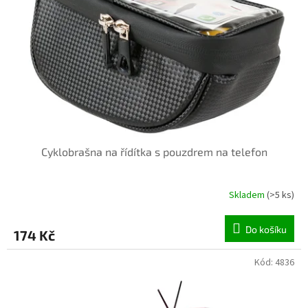
p
r
o
d
u
k
t
ů
Cyklobrašna na řídítka s pouzdrem na telefon
Skladem
(>5 ks)
Do košíku
174 Kč
Kód:
4836