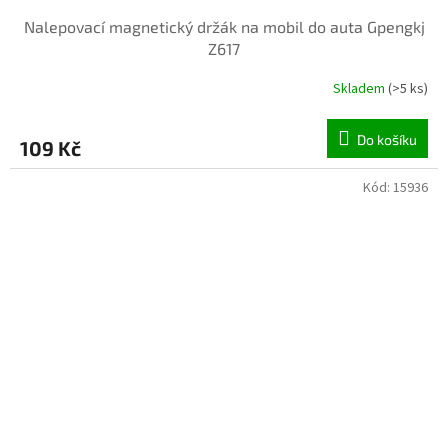
Nalepovací magnetický držák na mobil do auta Gpengkj
Z617
Skladem
(>5 ks)
Do košíku
109 Kč
Kód:
15936