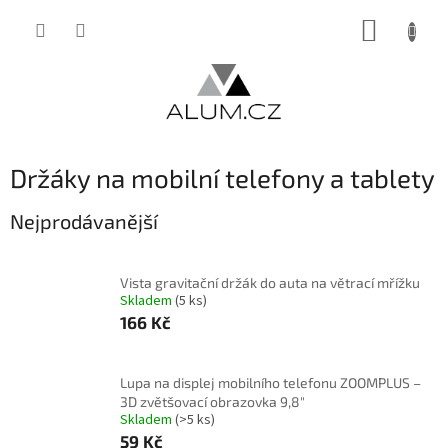
Přejít
NÁKUP
na
obsah
KOŠÍK
Držáky na mobilní telefony a tablety
Nejprodávanější
Vista gravitační držák do auta na větrací mřížku
Skladem
(5 ks)
166 Kč
Lupa na displej mobilního telefonu ZOOMPLUS –
3D zvětšovací obrazovka 9,8"
Skladem
(>5 ks)
59 Kč