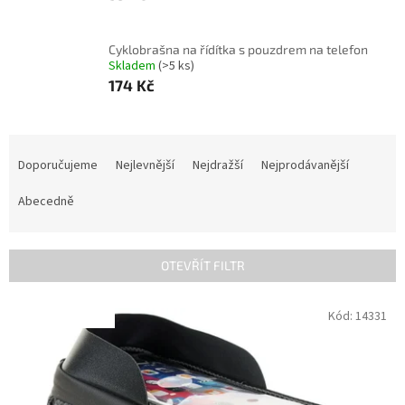
Cyklobrašna na řídítka s pouzdrem na telefon
Skladem
(>5 ks)
174 Kč
Ř
a
Doporučujeme
Nejlevnější
Nejdražší
Nejprodávanější
z
e
Abecedně
n
í
p
OTEVŘÍT FILTR
r
o
V
Kód:
14331
INVENTURA OK
d
ý
u
p
k
i
t
s
ů