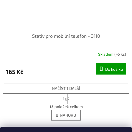
Stativ pro mobilní telefon - 3110
Skladem
(>5 ks)
Do košíku
165 Kč
NAČÍST 1 DALŠÍ
S
1
2
t
O
r
13
položek celkem
v
á
l
NAHORU
n
á
k
d
o
v