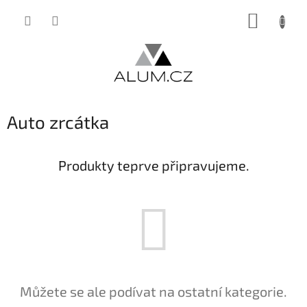
Přejít
NÁKUP
na
obsah
KOŠÍK
Auto zrcátka
Produkty teprve připravujeme.
Můžete se ale podívat na ostatní kategorie.