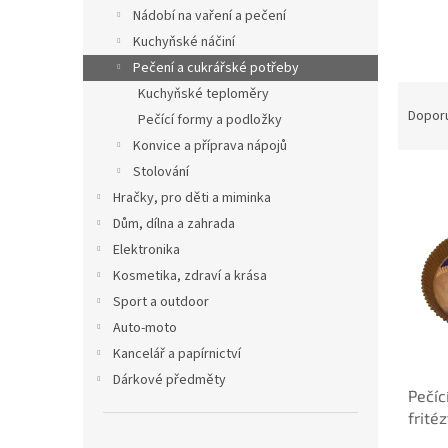
n
Nádobí na vaření a pečení
e
Kuchyňské náčiní
l
Pečení a cukrářské potřeby
Ř
Kuchyňské teploměry
a
Dopor
Pečící formy a podložky
z
Konvice a příprava nápojů
e
Stolování
V
n
Hračky, pro děti a miminka
ý
í
p
p
Dům, dílna a zahrada
i
r
Elektronika
s
o
Kosmetika, zdraví a krása
p
d
Sport a outdoor
r
u
Auto-moto
o
k
d
Kancelář a papírnictví
t
u
ů
Dárkové předměty
Pečíc
k
frité
t
ů