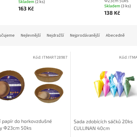
Φ23cm 50ks
Skladem
(2 ks)
Skladem
(3 ks)
163 Kč
138 Kč
učujeme
Nejlevnější
Nejdražší
Nejprodávanější
Abecedně
Kód:
ITMART28987
Kód:
ITM
í papír do horkovzdušné
Sada zdobících sáčků 20ks
zy Φ23cm 50ks
CULLINAN 40cm