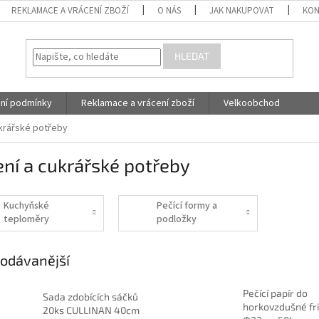
REKLAMACE A VRÁCENÍ ZBOŽÍ
O NÁS
JAK NAKUPOVAT
KON
HLEDAT
ní podmínky
Reklamace a vrácení zboží
Velkoobchod
krářské potřeby
ní a cukrářské potřeby
Kuchyňské
Pečící formy a
teploměry
podložky
odávanější
Pečící papír do
Sada zdobících sáčků
horkovzdušné fr
20ks CULLINAN 40cm