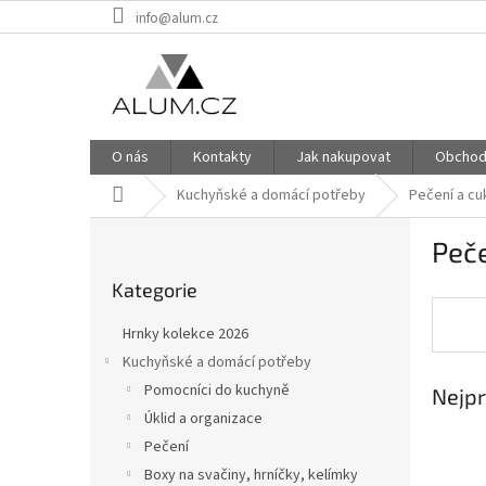
Přejít
info@alum.cz
na
obsah
O nás
Kontakty
Jak nakupovat
Obchod
Domů
Kuchyňské a domácí potřeby
Pečení a cu
P
Peče
o
Přeskočit
s
Kategorie
kategorie
t
r
Hrnky kolekce 2026
a
Kuchyňské a domácí potřeby
n
Pomocníci do kuchyně
Nejpr
n
í
Úklid a organizace
p
Pečení
a
Boxy na svačiny, hrníčky, kelímky