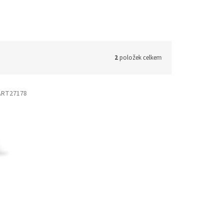
2
položek celkem
ART27178