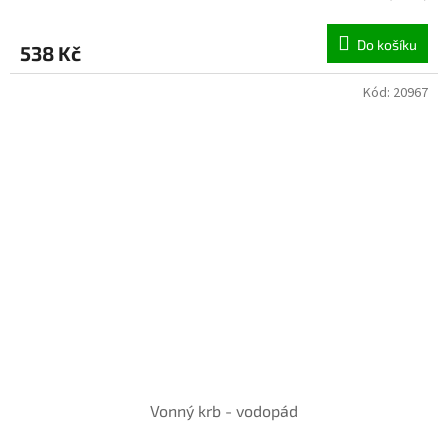
Do košíku
538 Kč
Kód:
20967
INVENTURA OK
Vonný krb - vodopád