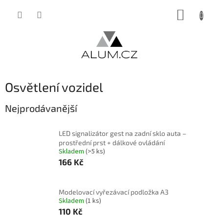
Přejít
NÁKUP
na
obsah
KOŠÍK
Osvětlení vozidel
Nejprodávanější
LED signalizátor gest na zadní sklo auta –
prostřední prst + dálkové ovládání
Skladem
(>5 ks)
166 Kč
Modelovací vyřezávací podložka A3
Skladem
(1 ks)
110 Kč