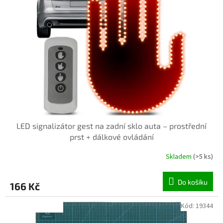
LED signalizátor gest na zadní sklo auta – prostřední
prst + dálkové ovládání
Skladem
(>5 ks)
Do košíku
166 Kč
Kód:
19344
INVENTURA OK