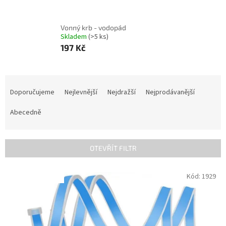
Vonný krb - vodopád
Skladem
(>5 ks)
197 Kč
Ř
a
Doporučujeme
Nejlevnější
Nejdražší
Nejprodávanější
z
e
Abecedně
n
í
p
OTEVŘÍT FILTR
r
o
V
Kód:
1929
INVENTURA OK
d
ý
u
p
k
i
t
s
ů