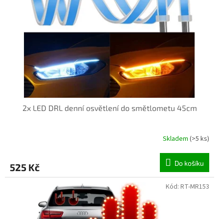
p
r
o
d
u
k
t
ů
2x LED DRL denní osvětlení do smětlometu 45cm
Skladem
(>5 ks)
Do košíku
525 Kč
Kód:
RT-MR153