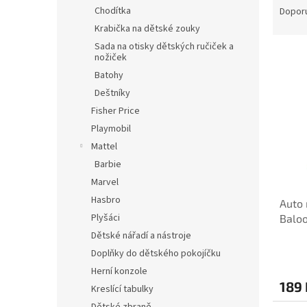
n
a
Chodítka
Dopor
e
z
Krabička na dětské zouky
l
e
Sada na otisky dětských ručiček a
V
n
nožiček
INVE
ý
í
Batohy
p
p
Deštníky
i
r
Fisher Price
s
o
Playmobil
p
d
r
u
Mattel
o
k
Barbie
d
t
Marvel
u
ů
Hasbro
Auto 
k
Plyšáci
Balo
t
ů
Dětské nářadí a nástroje
Doplňky do dětského pokojíčku
Herní konzole
189 
Kreslící tabulky