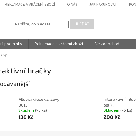
REKLAMACE A VRÁCENÍ ZBOŽÍ
O NÁS
JAK NAKUPOVAT
KON
HLEDAT
ní podmínky
Reklamace a vrácení zboží
Velkoobchod
ačky
raktivní hračky
odávanější
Mluvící křeček zrzavý
Interaktivní mluv
D015
oslík .
Skladem
(>5 ks)
Skladem
(>5 ks)
136 Kč
200 Kč