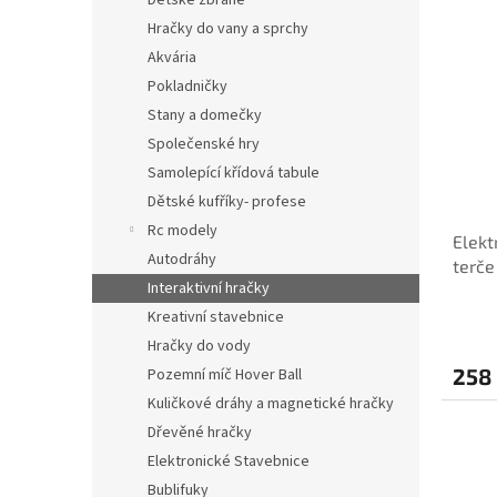
Dětské zbraně
INVE
Hračky do vany a sprchy
Akvária
Pokladničky
Stany a domečky
Společenské hry
Samolepící křídová tabule
Dětské kufříky- profese
Rc modely
Elekt
Autodráhy
terče
Interaktivní hračky
Kreativní stavebnice
Hračky do vody
258
Pozemní míč Hover Ball
Kuličkové dráhy a magnetické hračky
Dřevěné hračky
Elektronické Stavebnice
Bublifuky