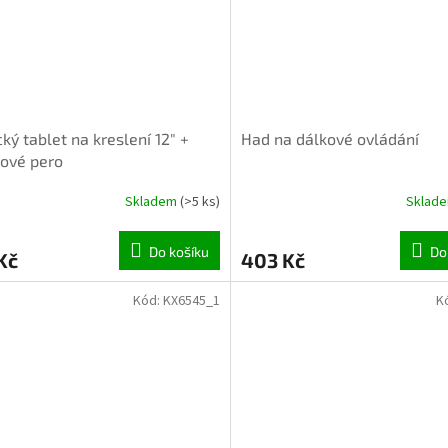
cký tablet na kreslení 12" +
Had na dálkové ovládání
ové pero
Skladem
(>5 ks)
Sklad
Do košíku
Do
Kč
403 Kč
Kód:
KX6545_1
K
INVENTURA OK