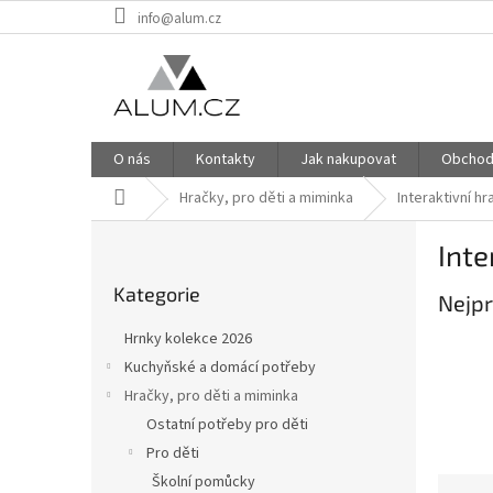
Přejít
info@alum.cz
na
obsah
O nás
Kontakty
Jak nakupovat
Obchod
Domů
Hračky, pro děti a miminka
Interaktivní hr
P
Inte
o
Přeskočit
s
Kategorie
kategorie
Nejpr
t
r
Hrnky kolekce 2026
a
Kuchyňské a domácí potřeby
n
Hračky, pro děti a miminka
n
í
Ostatní potřeby pro děti
p
Pro děti
a
Školní pomůcky
Ř