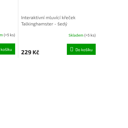
Interaktivní mluvící křeček
Talkinghamster - šedý
em
(>5 ks)
Skladem
(>5 ks)
 košíku
Do košíku
229 Kč