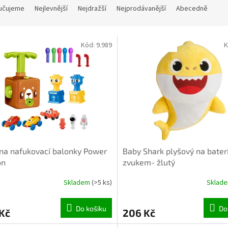
učujeme
Nejlevnější
Nejdražší
Nejprodávanější
Abecedně
Kód:
9.989
K
NTURA OK
INVENTURA OK
na nafukovací balonky Power
Baby Shark plyšový na bater
on
zvukem- žlutý
Skladem
(>5 ks)
Sklad
Do košíku
Do
Kč
206 Kč