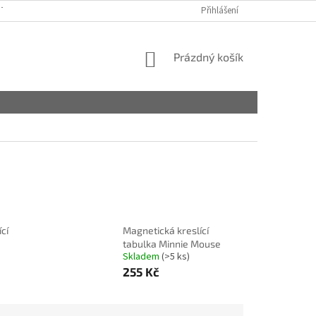
TAKTY
OBCHODNÍ PODMÍNKY
PODMÍNKY OCHRANY OSOBNÍCH ÚDA
Přihlášení
NÁKUPNÍ
Prázdný košík
KOŠÍK
ící
Magnetická kreslící
tabulka Minnie Mouse
Skladem
(>5 ks)
255 Kč