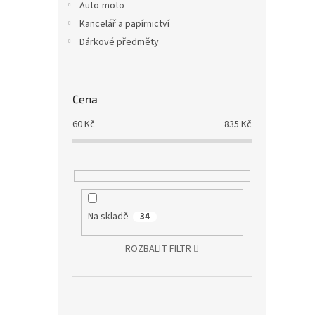
Auto-moto
Kancelář a papírnictví
Dárkové předměty
Cena
60
Kč
835
Kč
Na skladě
34
ROZBALIT FILTR