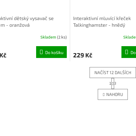
aktivní dětský vysavač se
Interaktivní mluvící křeček
em - oranžová
Talkinghamster - hnědý
Skladem
(2 ks)
Sklad
Do košíku
Do
 Kč
229 Kč
NAČÍST 12 DALŠÍCH
S
1
3
O
t
r
v
NAHORU
á
l
n
á
k
d
o
a
v
c
á
í
n
p
í