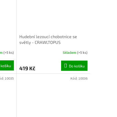
Hudební lezoucí chobotnice se
světly - CRAWLTOPUS
em
(>5 ks)
Skladem
(>5 ks)
 košíku
Do košíku
419 Kč
ód:
10035
Kód:
10036
INVENTURA OK