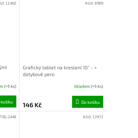
ód:
11465
Kód:
8969
INVENTURA OK
ými
Grafický tablet na kreslení 10" - +
dotykové pero
em
(>5 ks)
Skladem
(>5 ks)
 košíku
Do košíku
146 Kč
TBL-2448
Kód:
13972