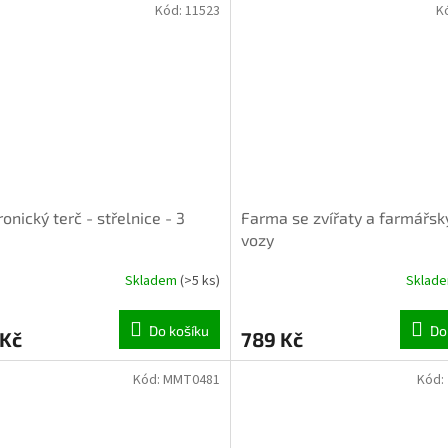
Kód:
11523
K
NTURA OK
INVENTURA OK
ronický terč - střelnice - 3
Farma se zvířaty a farmářsk
vozy
Skladem
(>5 ks)
Sklad
Do košíku
Do
 Kč
789 Kč
Kód:
MMT0481
Kód: