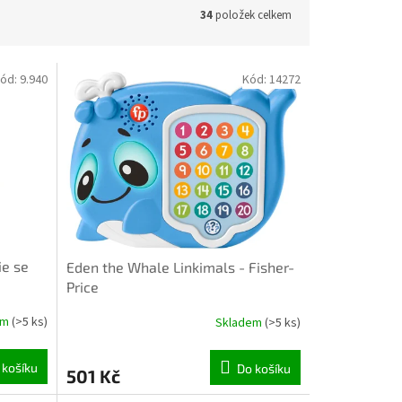
34
položek celkem
ód:
9.940
Kód:
14272
ie se
Eden the Whale Linkimals - Fisher-
Price
em
(>5 ks)
Skladem
(>5 ks)
 košíku
Do košíku
501 Kč