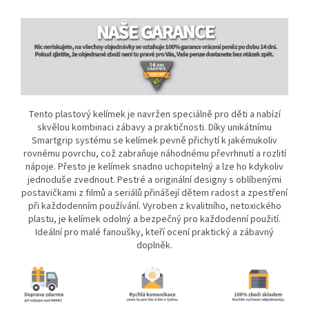
Tento plastový kelímek je navržen speciálně pro děti a nabízí
skvělou kombinaci zábavy a praktičnosti. Díky unikátnímu
Smartgrip systému se kelímek pevně přichytí k jakémukoliv
rovnému povrchu, což zabraňuje náhodnému převrhnutí a rozlití
nápoje. Přesto je kelímek snadno uchopitelný a lze ho kdykoliv
jednoduše zvednout. Pestré a originální designy s oblíbenými
postavičkami z filmů a seriálů přinášejí dětem radost a zpestření
při každodenním používání. Vyroben z kvalitního, netoxického
plastu, je kelímek odolný a bezpečný pro každodenní použití.
Ideální pro malé fanoušky, kteří ocení praktický a zábavný
doplněk.