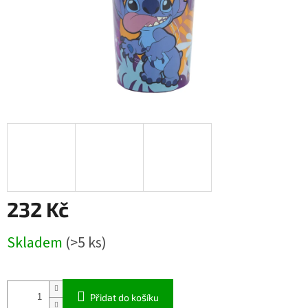
232 Kč
Měrná
Skladem
(>5 ks)
cena:
Přidat do košíku