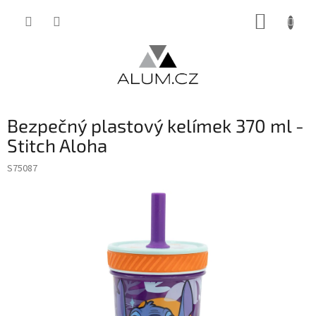
Přejít
NÁKUP
na
obsah
KOŠÍK
Bezpečný plastový kelímek 370 ml -
Stitch Aloha
S75087