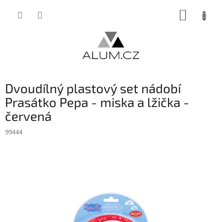
Přejít
NÁKUP
na
obsah
KOŠÍK
Dvoudílný plastový set nádobí
Prasátko Pepa - miska a lžička -
červená
99444
INVENTURA OK