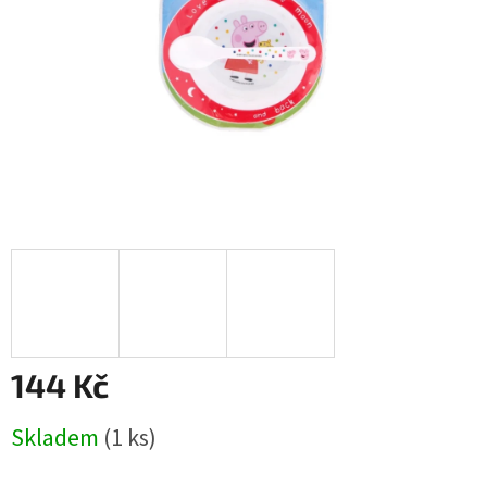
144 Kč
Měrná
Skladem
(1 ks)
cena: