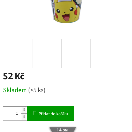
52 Kč
Měrná
Skladem
(>5 ks)
cena:
Přidat do košíku