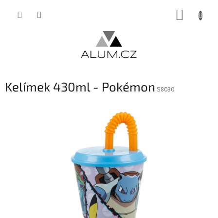
Přejít
NÁKUP
na
obsah
KOŠÍK
Kelímek 430ml - Pokémon
S8030