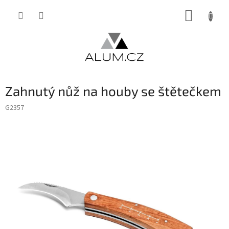
Přejít
NÁKUP
na
obsah
KOŠÍK
Zahnutý nůž na houby se štětečkem
G2357