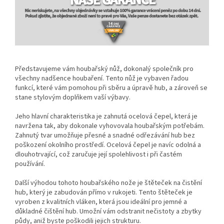
Představujeme vám houbařský nůž, dokonalý společník pro
všechny nadšence houbaření. Tento nůž je vybaven řadou
funkcí, které vám pomohou při sběru a úpravě hub, a zároveň se
stane stylovým doplňkem vaší výbavy.
Jeho hlavní charakteristika je zahnutá ocelová čepel, která je
navržena tak, aby dokonale vyhovovala houbařským potřebám.
Zahnutý tvar umožňuje přesné a snadné odřezávání hub bez
poškození okolního prostředí. Ocelová čepel je navíc odolná a
dlouhotrvající, což zaručuje její spolehlivost i při častém
používání.
Další výhodou tohoto houbařského nože je štěteček na čistění
hub, který je zabudován přímo v rukojeti. Tento štěteček je
vyroben z kvalitních vláken, která jsou ideální pro jemné a
důkladné čištění hub. Umožní vám odstranit nečistoty a zbytky
půdy, aniž byste poškodili jejich strukturu.