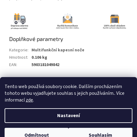
Doplňkové parametry
Kategorie
:
Multifunkční kapesní nože
Hmotnost
:
0.106 kg
EAN
:
5903181049842
Z
Tento web používá soubory cookie. Dalším procházením
á
tohoto webu vyjadřujete souhlas s jejich používáním.. Více
Vytvořil Shoptet
p
informací
zde
.
a
t
Copyright 2026
Alum.cz
. Všechna práva vyhrazena.
Nastavení
í
Odmítnout
Souhlasím