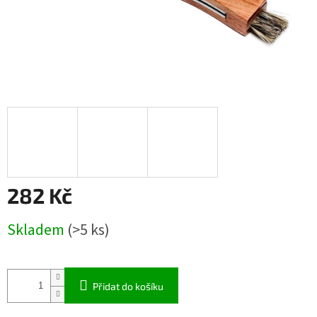
282 Kč
Měrná
Skladem
(>5 ks)
cena:
Přidat do košíku