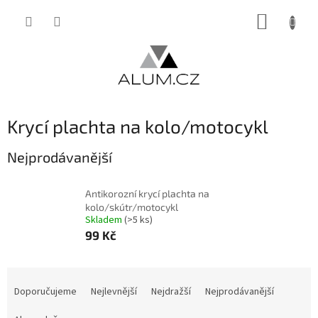
Přejít
NÁKUP
na
obsah
KOŠÍK
Krycí plachta na kolo/motocykl
Nejprodávanější
Antikorozní krycí plachta na
kolo/skútr/motocykl
Skladem
(>5 ks)
99 Kč
Ř
a
Doporučujeme
Nejlevnější
Nejdražší
Nejprodávanější
z