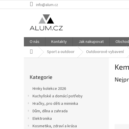
Přejít
info@alum.cz
na
obsah
O nás
Kontakty
Jak nakupovat
Obchod
Domů
Sport a outdoor
Outdoorové vybavení
P
Kem
o
Přeskočit
s
Kategorie
kategorie
Nejpr
t
r
Hrnky kolekce 2026
a
Kuchyňské a domácí potřeby
n
Hračky, pro děti a miminka
n
í
Dům, dílna a zahrada
p
Elektronika
a
Kosmetika, zdraví a krása
Ř