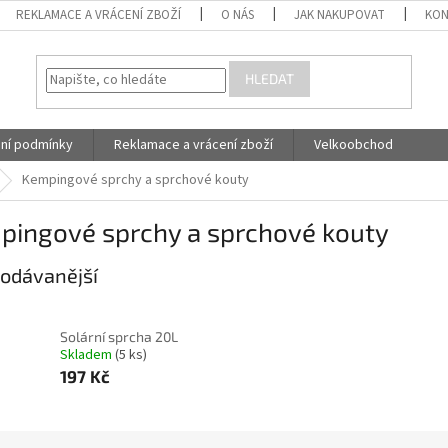
REKLAMACE A VRÁCENÍ ZBOŽÍ
O NÁS
JAK NAKUPOVAT
KON
HLEDAT
ní podmínky
Reklamace a vrácení zboží
Velkoobchod
Kempingové sprchy a sprchové kouty
pingové sprchy a sprchové kouty
odávanější
Solární sprcha 20L
Skladem
(5 ks)
197 Kč