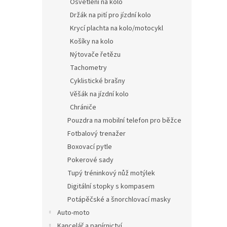
Osvětlení na kolo
Držák na pití pro jízdní kolo
Krycí plachta na kolo/motocykl
Košíky na kolo
Nýtovače řetězu
Tachometry
Cyklistické brašny
Věšák na jízdní kolo
Chrániče
Pouzdra na mobilní telefon pro běžce
Fotbalový trenažer
Boxovací pytle
Pokerové sady
Tupý tréninkový nůž motýlek
Digitální stopky s kompasem
Potápěčské a šnorchlovací masky
Auto-moto
Kancelář a papírnictví