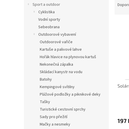
n
a
Sport a outdoor
Dopor
e
z
Cyklistika
l
e
Vodní sporty
V
n
INVE
Sebeobrana
ý
í
Outdoorové vybavení
p
p
i
r
Outdoorové vařiče
s
o
Kartuše a palivové lahve
p
d
Hořák hlavice na plynovou kartuš
r
u
Nekonečná zápalka
o
k
Skládací kanystr na vodu
d
t
Batohy
u
ů
Solár
k
Kempingové svítilny
t
Plážové podložky a piknikové deky
ů
Tašky
Turistické cestovní sprchy
Sady pro přežití
197 
Mačky a nesmeky