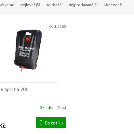
učujeme
Nejlevnější
Nejdražší
Nejprodávanější
Abecedně
Kód:
1168
NTURA OK
ní sprcha 20L
Skladem
(5 ks)
Do košíku
Kč