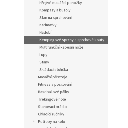
Hřejivé masážní ponožky
Kompasy a buzoly
Stan na sprchování
Karimatky
Nádobí
Kempingové sprchy a sprchové kouty
Multifunkční kapesní nože
Lupy
Stany
Skládací stolička
Masážní přístroje
Fitness a posilování
Baseballové pálky
Trekingové hole
Stahovací prádlo
Chladící ručníky
Potřeby na kolo