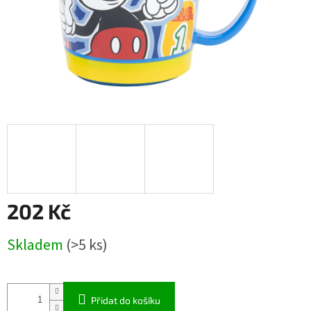
202 Kč
Měrná
Skladem
(>5 ks)
cena:
Přidat do košíku