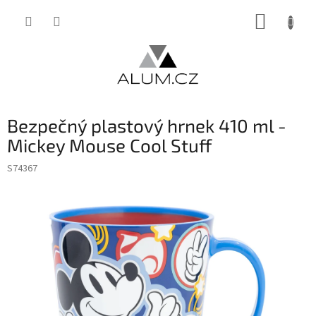
Přejít
NÁKUP
na
obsah
KOŠÍK
Bezpečný plastový hrnek 410 ml -
Mickey Mouse Cool Stuff
S74367