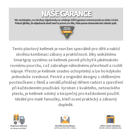
Tento plastový kelímek je navržen speciálně pro děti a nabízí
skvělou kombinaci zábavy a praktičnosti. Díky unikátnímu
Smartgrip systému se kelímek pevně přichytí k jakémukoliv
rovnému povrchu, což zabraňuje náhodnému převrhnutí a rozlití
nápoje. Přesto je kelímek snadno uchopitelný a lze ho kdykoliv
jednoduše zvednout. Pestré a originální designy s oblíbenými
postavičkami z filmů a seriálů přinášejí dětem radost a zpestření
při každodenním používání. Vyroben z kvalitního, netoxického
plastu, je kelímek odolný a bezpečný pro každodenní použití.
Ideální pro malé fanoušky, kteří ocení praktický a zábavný
doplněk.