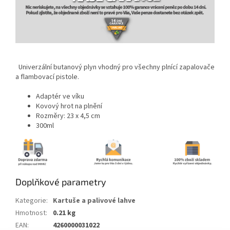
Univerzální butanový plyn vhodný pro všechny plnící zapalovače
a flambovací pistole.
Adaptér ve víku
Kovový hrot na plnění
Rozměry: 23 x 4,5 cm
300ml
Doplňkové parametry
Kategorie
:
Kartuše a palivové lahve
Hmotnost
:
0.21 kg
EAN
:
4260000031022