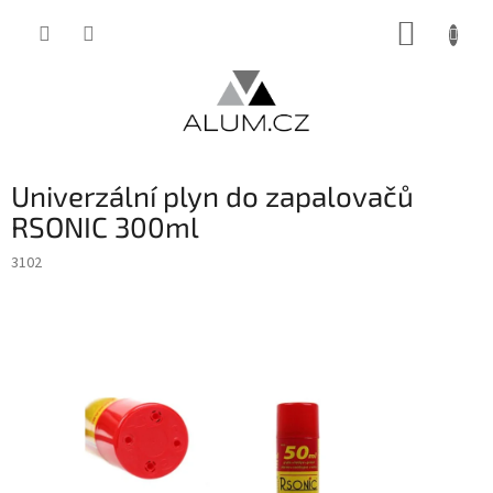
Přejít
NÁKUP
na
obsah
KOŠÍK
Univerzální plyn do zapalovačů
RSONIC 300ml
3102
INVENTURA OK