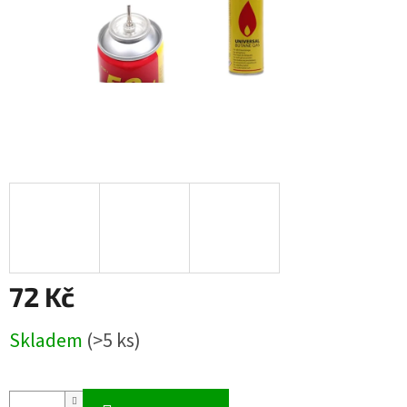
72 Kč
Měrná
Skladem
(>5 ks)
cena: