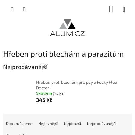
Přejít
NÁKUP
na
obsah
KOŠÍK
Hřeben proti blechám a parazitům
Nejprodávanější
Hřeben proti blechám pro psy a kočky Flea
Doctor
Skladem
(>5 ks)
345 Kč
Ř
a
Doporučujeme
Nejlevnější
Nejdražší
Nejprodávanější
z