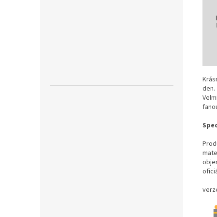
Krás
den.
Velm
fano
Spec
Prod
mate
obje
ofic
verz