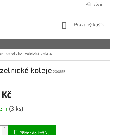
TAKTY
OBCHODNÍ PODMÍNKY
PODMÍNKY OCHRANY OSOBNÍCH ÚDA
Přihlášení
NÁKUPNÍ
Prázdný košík
KOŠÍK
r 360 ml - kouzelnické koleje
zelnické koleje
20089B
 Kč
dem
(3 ks)
Přidat do košíku