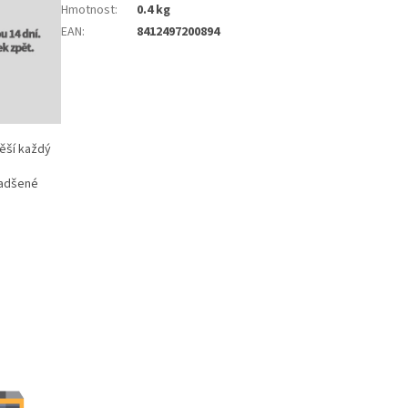
Hmotnost
:
0.4 kg
EAN
:
8412497200894
těší každý
nadšené