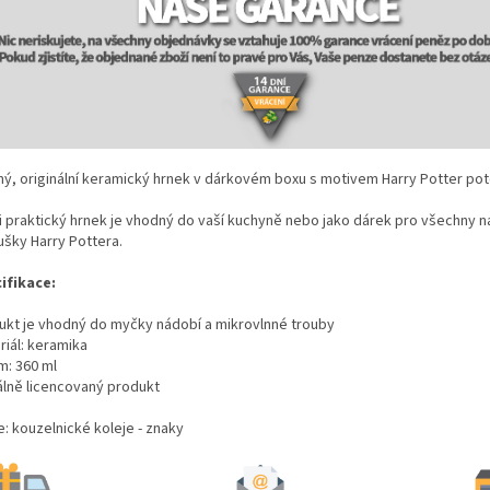
ný, originální keramický hrnek v dárkovém boxu s motivem Harry Potter po
i praktický hrnek je vhodný do vaší kuchyně nebo jako dárek pro všechny 
ušky Harry Pottera.
ifikace:
ukt je vhodný do myčky nádobí a mikrovlnné trouby
riál: keramika
m: 360 ml
iálně licencovaný produkt
e: kouzelnické koleje - znaky