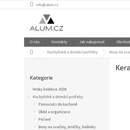
Přejít
info@alum.cz
na
obsah
O nás
Kontakty
Jak nakupovat
Obchod
Domů
Kuchyňské a domácí potřeby
Boxy na sva
P
Kera
o
Přeskočit
s
Kategorie
kategorie
INVEN
t
r
Hrnky kolekce 2026
a
Kuchyňské a domácí potřeby
n
Pomocníci do kuchyně
n
í
Úklid a organizace
p
Pečení
a
Boxy na svačiny, hrníčky, kelímky