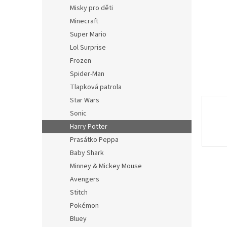
n
Misky pro děti
e
Minecraft
l
Super Mario
Lol Surprise
Frozen
Spider-Man
Tlapková patrola
Star Wars
Sonic
Harry Potter
Prasátko Peppa
Baby Shark
Minney & Mickey Mouse
Avengers
Stitch
Pokémon
Bluey