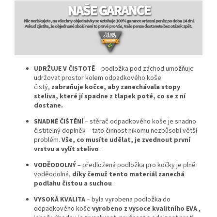
UDRŽUJE V ČISTOTĚ
– podložka pod záchod umožňuje
udržovat prostor kolem odpadkového koše
čistý,
zabraňuje kočce, aby zanechávala stopy
steliva, které jí spadne z tlapek poté, co se z ní
dostane.
SNADNÉ ČIŠTĚNÍ
– stěrač odpadkového koše je snadno
čistitelný doplněk – tato činnost nikomu nezpůsobí větší
problém.
Vše, co musíte udělat, je zvednout první
vrstvu a vylít stelivo
.
VODĚODOLNÝ
– předložená podložka pro kočky je plně
voděodolná,
díky čemuž tento materiál zanechá
podlahu čistou a suchou
.
VYSOKÁ KVALITA
– byla vyrobena podložka do
odpadkového koše
vyrobeno z vysoce kvalitního EVA
,