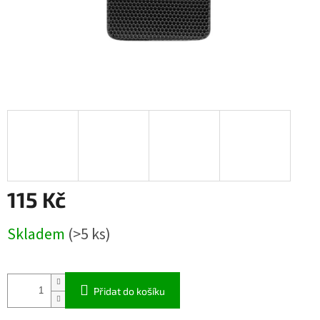
115 Kč
Měrná
Skladem
(>5 ks)
cena:
Přidat do košíku