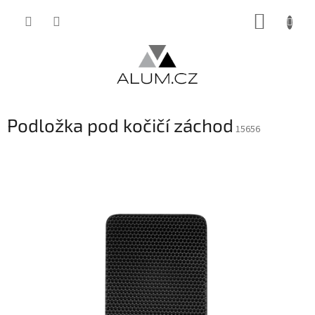
Přejít
NÁKUP
na
obsah
KOŠÍK
Podložka pod kočičí záchod
15656
INVENTURA OK