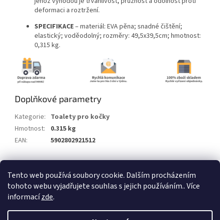
jehož výhodou je trvanlivost, pružnost a odolnost proti
deformaci a roztržení.
SPECIFIKACE
– materiál: EVA pěna; snadné čištění;
elastický; voděodolný; rozměry: 49,5x39,5cm; hmotnost:
0,315 kg.
Doplňkové parametry
Kategorie
:
Toalety pro kočky
Hmotnost
:
0.315 kg
EAN
:
5902802921512
Z
Tento web používá soubory cookie. Dalším procházením
á
tohoto webu vyjadřujete souhlas s jejich používáním.. Více
Vytvořil Shoptet
p
informací
zde
.
a
t
Copyright 2026
Alum.cz
. Všechna práva vyhrazena.