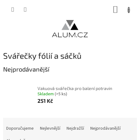
Přejít
NÁKUP
na
obsah
KOŠÍK
Svářečky fólií a sáčků
Nejprodávanější
Vakuová svářečka pro balení potravin
Skladem
(>5 ks)
251 Kč
Ř
a
Doporučujeme
Nejlevnější
Nejdražší
Nejprodávanější
z