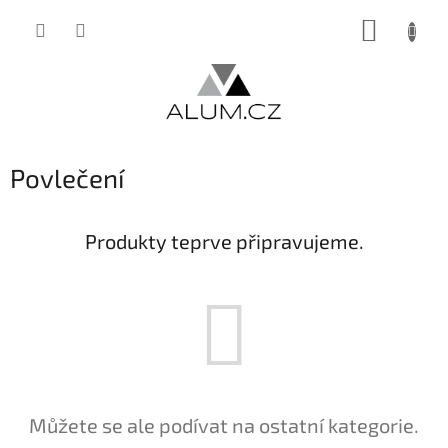
Přejít
NÁKUP
na
obsah
KOŠÍK
Povlečení
Produkty teprve připravujeme.
Můžete se ale podívat na ostatní kategorie.