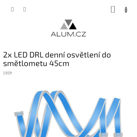
Přejít
NÁKUP
na
obsah
KOŠÍK
2x LED DRL denní osvětlení do
smětlometu 45cm
1929
INVENTURA OK