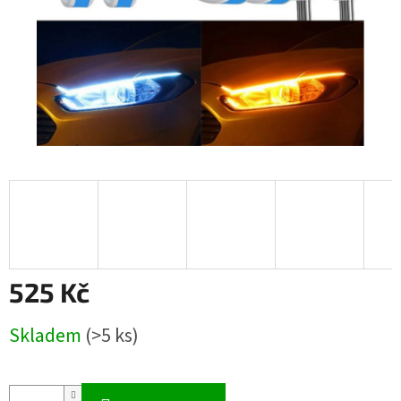
525 Kč
Měrná
Skladem
(>5 ks)
cena: