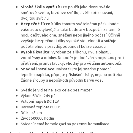
Široká škála využití:
Lze použít jako denní světlo,
směrové světlo, brzdové světlo, světlo při couvání,
dvojitou svítilnu.
Bezpečné řízení:
Díky tomuto světelnému pásku bude
vaše auto stylovější a také budete v bezpečí i za temné
noci, deštivého dne, sněžení nebo jiného počasí. Účinně
zvyšuje bezpečnost díky vysoké viditelnosti a snižuje
počet nehod a pravděpodobnost kolize zezadu.
Vysoká kvalita:
Vyroben ze silikonu, PVC a plastu,
vodotěsný a odolný. Dekodér je dodáván s pojistkou proti
přetížení, je antistatický, vhodný pro většinu automobilů.
Snadná instalace:
Nainstalujte jej snadno pomocí
lepicího papírku, připojte příslušné dráty, nejsou potřeba
žádné šrouby a nepoškodí původní barvu vozu.
Světlo je viditelné jako celek bez mezer.
Výkon 6 W každý pás
Vstupní napětí DC 12V
Barevná teplota 6000K
Délka 45 cm
Život 500000 hodin
Svícení nemá homologaci na pozemní komunikace.