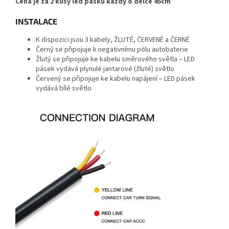
Cena je za 2 kusy led pásku každý o délce 45cm
INSTALACE
K dispozici jsou 3 kabely, ŽLUTÉ, ČERVENÉ a ČERNÉ
Černý se připojuje k negativnímu pólu autobaterie
Žlutý se připojuje ke kabelu směrového světla – LED
pásek vydává plynulé jantarové (žluté) světlo
Červený se připojuje ke kabelu napájení – LED pásek
vydává bílé světlo