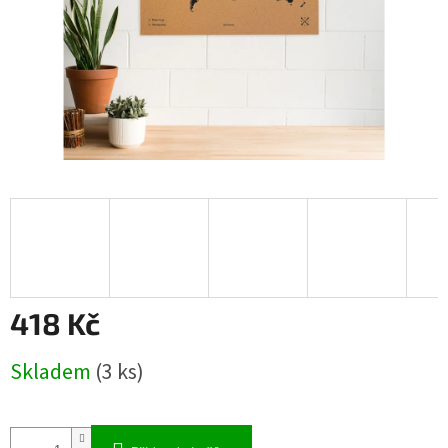
418 Kč
Měrná
Skladem
(3 ks)
cena: