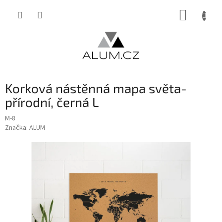
Přejít
NÁKUP
na
obsah
KOŠÍK
Korková nástěnná mapa světa-
přírodní, černá L
M-8
Značka:
ALUM