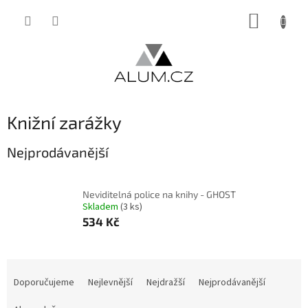
Přejít
NÁKUP
na
obsah
KOŠÍK
Knižní zarážky
Nejprodávanější
Neviditelná police na knihy - GHOST
Skladem
(3 ks)
534 Kč
Ř
a
Doporučujeme
Nejlevnější
Nejdražší
Nejprodávanější
z