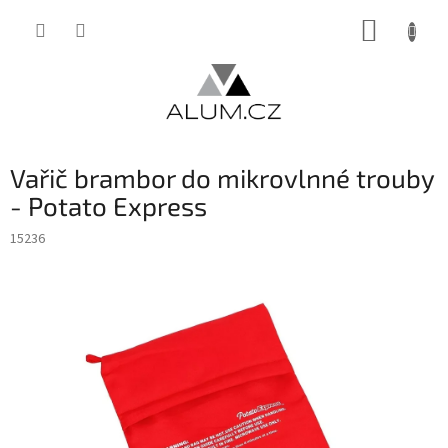
Přejít
NÁKUP
na
obsah
KOŠÍK
Vařič brambor do mikrovlnné trouby
- Potato Express
15236
INVENTURA OK