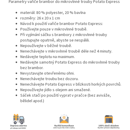
Parametry vařiče brambor do mikrovlnné trouby Potato Express
materiál: 80 % polyester, 20 % bavlna
rozměry: 26 x 20 x 1 cm
Návod k použití vařiče brambor Potato Express:
Používejte pouze v mikrovlnné troubě.
Při vyjímání sáčku s brambory z mikrovlnné trouby
postupujte opatrně, abyste se nespálili.
Nepoužívejte v běžné troubě.
Nenechávejte v mikrovlnné troubě déle než 4 minuty.
Nedávejte teplotu na maximum.
Nedávejte samotný Potato Express do mikrovlnné trouby
bez brambor.
Nevystavujte otevřenému ohni.
Nenechávejte troubu bez dozoru.
Nenechávejte Potato Express v blízkosti horkých povrchů.
Nepoužívejte jídlo s olejem ani smažené.
Sáček stačí po použití vyprat v pračce (bez aviváže,
bělidel apod.)