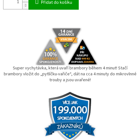
Přidat do košíku
Super vychytávka, která uvaří brambory během 4 minut! Stačí
brambory vložit do „pytlíčku-vařiče“, dát na cca 4 minuty do mikrovlnné
trouby a jsou uvařené!