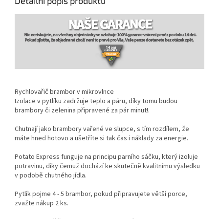
Detailní popis produktu
Rychlovařič brambor v mikrovlnce
Izolace v pytlíku zadržuje teplo a páru, díky tomu budou
brambory či zelenina připravené za pár minut!.
Chutnají jako brambory vařené ve slupce, s tím rozdílem, že
máte hned hotovo a ušetříte si tak čas i náklady za energie.
Potato Express funguje na principu parního sáčku, který izoluje
potravinu, díky čemuž dochází ke skutečně kvalitnímu výsledku
v podobě chutného jídla.
Pytlík pojme 4 - 5 brambor, pokud připravujete větší porce,
zvažte nákup 2 ks.