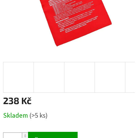
238 Kč
Měrná
Skladem
(>5 ks)
cena: