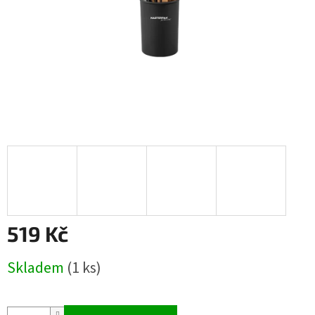
519 Kč
Měrná
Skladem
(1 ks)
cena: