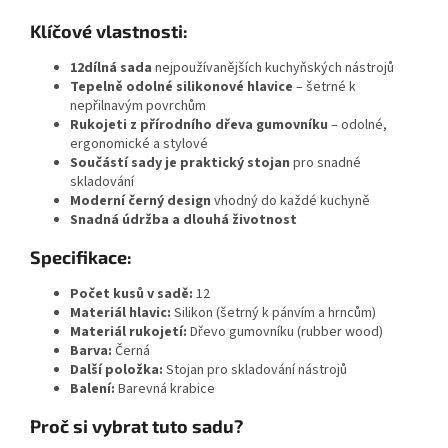
Klíčové vlastnosti:
12dílná sada
nejpoužívanějších kuchyňských nástrojů
Tepelně odolné silikonové hlavice
– šetrné k
nepřilnavým povrchům
Rukojeti z přírodního dřeva gumovníku
– odolné,
ergonomické a stylové
Součástí sady je praktický stojan
pro snadné
skladování
Moderní černý design
vhodný do každé kuchyně
Snadná údržba a dlouhá životnost
Specifikace:
Počet kusů v sadě:
12
Materiál hlavic:
Silikon (šetrný k pánvím a hrncům)
Materiál rukojetí:
Dřevo gumovníku (rubber wood)
Barva:
Černá
Další položka:
Stojan pro skladování nástrojů
Balení:
Barevná krabice
Proč si vybrat tuto sadu?