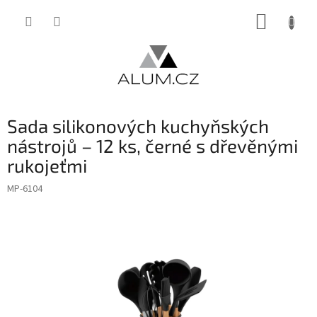
Přejít
NÁKUP
na
obsah
KOŠÍK
Sada silikonových kuchyňských
nástrojů – 12 ks, černé s dřevěnými
rukojeťmi
MP-6104