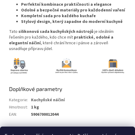
Perfektní kombinace praktičnosti a elegance
Odolné a bezpečné materiály pro každodenní vaření
Kompletní sada pro každého kuchaře
Stylový design, který zapadne do moderní kuchyně
Tato
silikonová sada kuchyňských nástrojů
je ideálním
řešením pro každého, kdo chce mít
praktické, odolné a
elegantní náčiní
, které chrání hrnce i pánve a zároveň
usnadňuje přípravu jídel.
Doplňkové parametry
Kategorie
:
Kuchyňské náčiní
Hmotnost
:
1 kg
EAN
:
5906700012044
Z