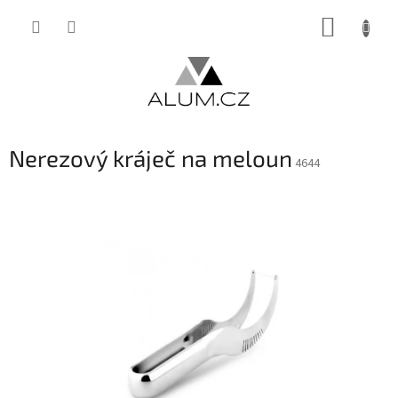
Přejít
NÁKUP
na
obsah
KOŠÍK
Nerezový kráječ na meloun
4644