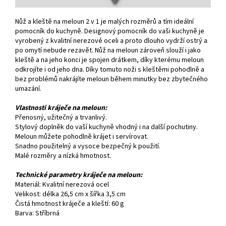
Nůž a kleště na meloun 2 v 1 je malých rozměrů a tím ideální
pomocník do kuchyně. Designový pomocník do vaši kuchyně je
vyrobený z kvalitní nerezové oceli a proto dlouho vydrží ostrý a
po omytí nebude rezavět. Nůž na meloun zároveň slouží i jako
kleště a na jeho konci je spojen drátkem, díky kterému meloun
odkrojíte i od jeho dna. Díky tomuto noži s kleštěmi pohodlně a
bez problémů nakrájíte meloun během minutky bez zbytečného
umazání.
Vlastnosti kráječe na meloun:
Přenosný, užitečný a trvanlivý.
Stylový doplněk do vaší kuchyně vhodný i na další pochutiny.
Meloun můžete pohodlně krájet i servírovat.
Snadno použitelný a vysoce bezpečný k použití.
Malé rozměry a nízká hmotnost.
Technické parametry kráječe na meloun:
Materiál: Kvalitní nerezová ocel
Velikost: délka 26,5 cm x šířka 3,5 cm
Čistá hmotnost kráječe a kleští: 60 g
Barva: Stříbrná