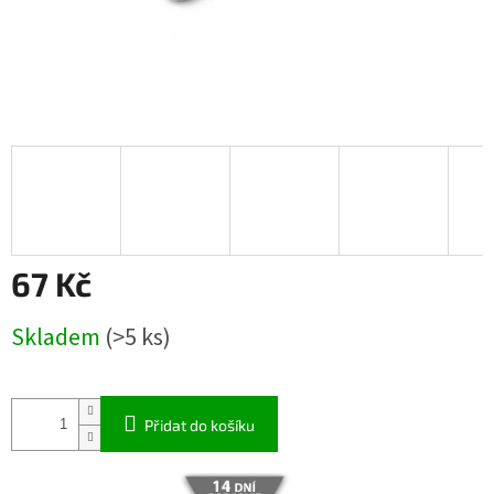
67 Kč
Měrná
Skladem
(>5 ks)
cena:
Přidat do košíku