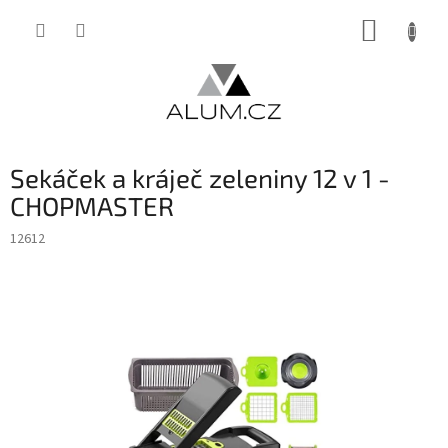
Přejít
NÁKUP
na
obsah
KOŠÍK
Sekáček a kráječ zeleniny 12 v 1 -
CHOPMASTER
12612
INVENTURA OK