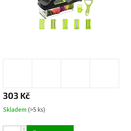
303 Kč
Měrná
Skladem
(>5 ks)
cena: