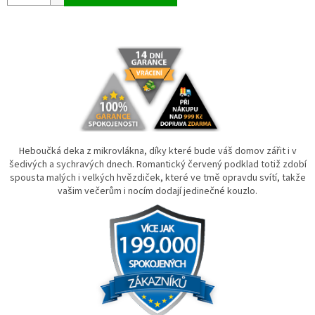
Heboučká deka z mikrovlákna, díky které bude váš domov zářit i v
šedivých a sychravých dnech. Romantický červený podklad totiž zdobí
spousta malých i velkých hvězdiček, které ve tmě opravdu svítí, takže
vašim večerům i nocím dodají jedinečné kouzlo.