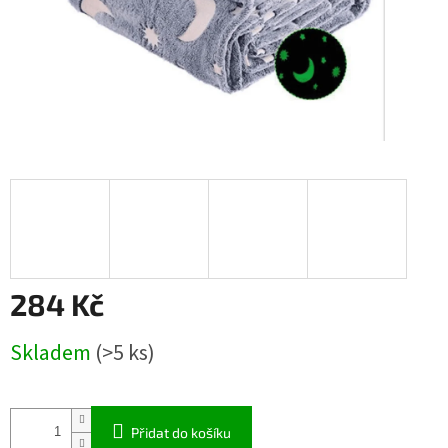
284 Kč
Měrná
Skladem
(>5 ks)
cena:
Přidat do košíku