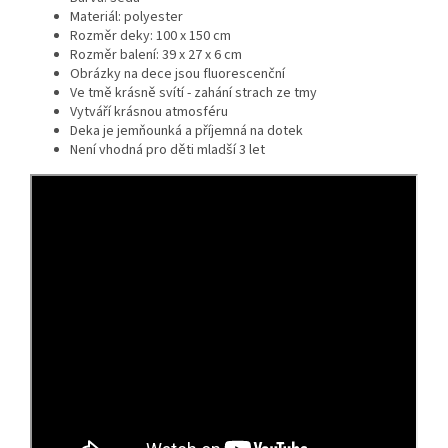
Materiál: polyester
Rozměr deky: 100 x 150 cm
Rozměr balení: 39 x 27 x 6 cm
Obrázky na dece jsou fluorescenční
Ve tmě krásně svítí - zahání strach ze tmy
Vytváří krásnou atmosféru
Deka je jemňounká a příjemná na dotek
Není vhodná pro děti mladší 3 let