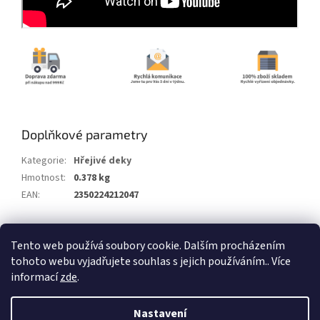
Doplňkové parametry
Kategorie
:
Hřejivé deky
Hmotnost
:
0.378 kg
EAN
:
2350224212047
Z
Tento web používá soubory cookie. Dalším procházením
á
tohoto webu vyjadřujete souhlas s jejich používáním.. Více
Vytvořil Shoptet
p
informací
zde
.
a
t
Copyright 2026
Alum.cz
. Všechna práva vyhrazena.
Nastavení
í