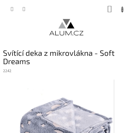
Přejít
NÁKUP
na
obsah
KOŠÍK
Svítící deka z mikrovlákna - Soft
Dreams
2242