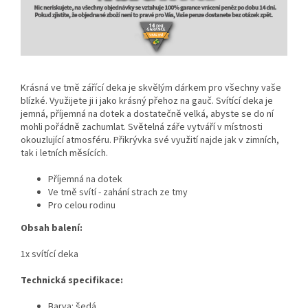
Krásná ve tmě zářící deka je skvělým dárkem pro všechny vaše
blízké. Využijete ji i jako krásný přehoz na gauč. Svítící deka je
jemná, příjemná na dotek a dostatečně velká, abyste se do ní
mohli pořádně zachumlat. Světelná záře vytváří v místnosti
okouzlující atmosféru. Přikrývka své využití najde jak v zimních,
tak i letních měsících.
Příjemná na dotek
Ve tmě svítí - zahání strach ze tmy
Pro celou rodinu
Obsah balení:
1x svítící deka
Technická specifikace:
Barva: šedá