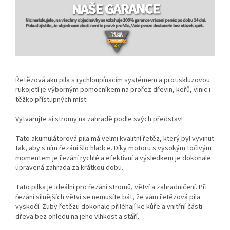
Řetězová aku pila s rychloupínacím systémem a protiskluzovou
rukojetí je výborným pomocníkem na prořez dřevin, keřů, vinic i
těžko přístupných míst.
Vytvarujte si stromy na zahradě podle svých představ!
Tato akumulátorová pila má velmi kvalitní řetěz, který byl vyvinut
tak, aby s ním řezání šlo hladce. Díky motoru s vysokým točivým
momentem je řezání rychlé a efektivní a výsledkem je dokonale
upravená zahrada za krátkou dobu.
Tato pilka je ideální pro řezání stromů, větví a zahradničení. Při
řezání silnějších větví se nemusíte bát, že vám řetězová pila
vyskočí. Zuby řetězu dokonale přiléhají ke kůře a vnitřní části
dřeva bez ohledu na jeho vlhkost a stáří.