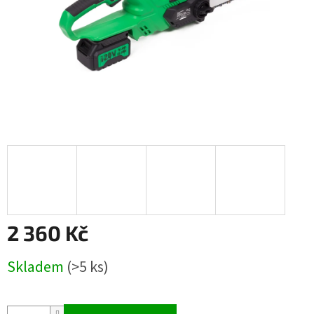
2 360 Kč
Měrná
Skladem
(>5 ks)
cena: