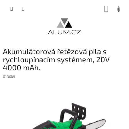
Přejít
NÁKUP
na
obsah
KOŠÍK
Akumulátorová řetězová pila s
rychloupínacím systémem, 20V
4000 mAh.
013089