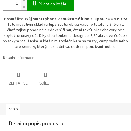
Přidat do košíku
Proměňte svůj smartphone v soukromé kino s lupou ZOOMPLUS!
Tato inovativní skládací lupa zvětší obraz vašeho telefonu 3–5krát,
čímž zajistí pohodlné sledování filmů, čtení textů i videohovory bez
zbytečné únavy očí. Díky ultra tenkému designu a 9,8" akrylové čočce s
vysokým rozlišením je ideálním společníkem na cesty, kempování nebo
pro seniory, kterým usnadní každodenní používání mobilu.
Detailní informace
ZEPTAT SE
SDÍLET
Popis
Detailní popis produktu