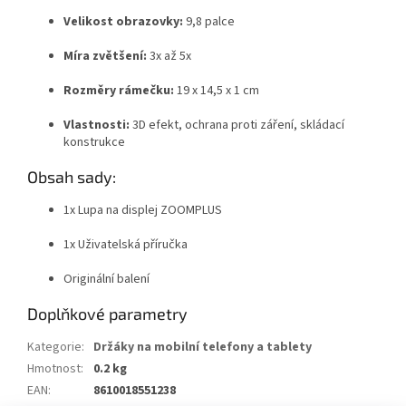
Velikost obrazovky:
9,8 palce
Míra zvětšení:
3x až 5x
Rozměry rámečku:
19 x 14,5 x 1 cm
Vlastnosti:
3D efekt, ochrana proti záření, skládací
konstrukce
Obsah sady:
1x Lupa na displej ZOOMPLUS
1x Uživatelská příručka
Originální balení
Doplňkové parametry
Kategorie
:
Držáky na mobilní telefony a tablety
Hmotnost
:
0.2 kg
EAN
:
8610018551238