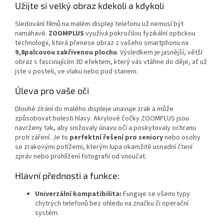
Užijte si velký obraz kdekoli a kdykoli
Sledování filmů na malém displeji telefonu už nemusí být
namáhavé.
ZOOMPLUS
využívá pokročilou fyzikální optickou
technologii, která přenese obraz z vašeho smartphonu na
9,8palcovou zakřivenou plochu
. Výsledkem je jasnější, větší
obraz s fascinujícím 3D efektem, který vás vtáhne do děje, ať už
jste v posteli, ve vlaku nebo pod stanem.
Úleva pro vaše oči
Dlouhé zírání do malého displeje unavuje zrak a může
způsobovat bolesti hlavy. Akrylové čočky ZOOMPLUS jsou
navrženy tak, aby snižovaly únavu očí a poskytovaly ochranu
proti záření. Je to
perfektní řešení pro seniory
nebo osoby
se zrakovými potížemi, kterým lupa okamžitě usnadní čtení
zpráv nebo prohlížení fotografií od vnoučat.
Hlavní přednosti a funkce:
Univerzální kompatibilita:
Funguje se všemi typy
chytrých telefonů bez ohledu na značku či operační
systém.