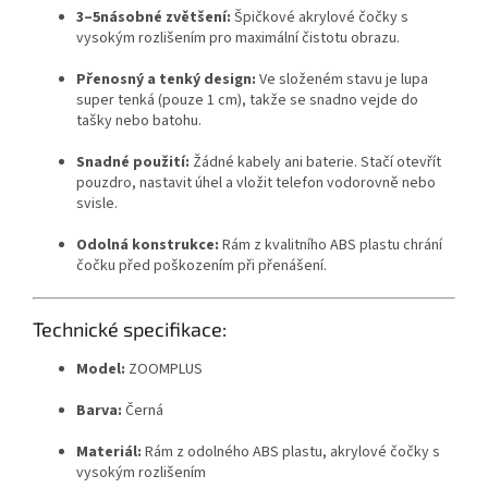
3–5násobné zvětšení:
Špičkové akrylové čočky s
vysokým rozlišením pro maximální čistotu obrazu.
Přenosný a tenký design:
Ve složeném stavu je lupa
super tenká (pouze 1 cm), takže se snadno vejde do
tašky nebo batohu.
Snadné použití:
Žádné kabely ani baterie. Stačí otevřít
pouzdro, nastavit úhel a vložit telefon vodorovně nebo
svisle.
Odolná konstrukce:
Rám z kvalitního ABS plastu chrání
čočku před poškozením při přenášení.
Technické specifikace:
Model:
ZOOMPLUS
Barva:
Černá
Materiál:
Rám z odolného ABS plastu, akrylové čočky s
vysokým rozlišením