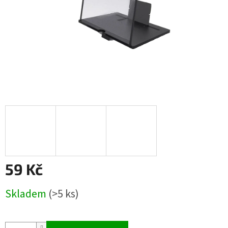
59 Kč
Měrná
Skladem
(>5 ks)
cena: