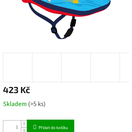
423 Kč
Měrná
Skladem
(>5 ks)
cena:
Přidat do košíku