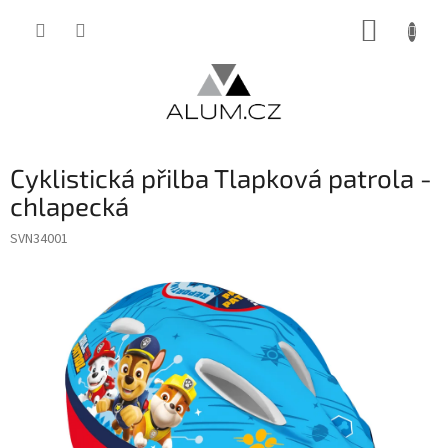
Přejít
NÁKUP
na
obsah
KOŠÍK
Cyklistická přilba Tlapková patrola -
chlapecká
SVN34001