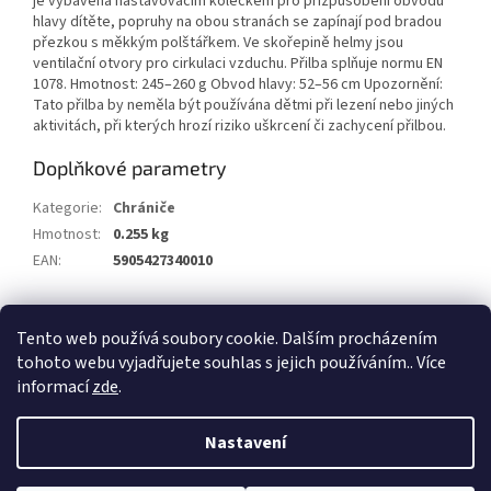
je vybavena nastavovacím kolečkem pro přizpůsobení obvodu
hlavy dítěte, popruhy na obou stranách se zapínají pod bradou
přezkou s měkkým polštářkem. Ve skořepině helmy jsou
ventilační otvory pro cirkulaci vzduchu. Přilba splňuje normu EN
1078. Hmotnost: 245–260 g Obvod hlavy: 52–56 cm Upozornění:
Tato přilba by neměla být používána dětmi při lezení nebo jiných
aktivitách, při kterých hrozí riziko uškrcení či zachycení přilbou.
Doplňkové parametry
Kategorie
:
Chrániče
Hmotnost
:
0.255 kg
EAN
:
5905427340010
Z
Tento web používá soubory cookie. Dalším procházením
á
tohoto webu vyjadřujete souhlas s jejich používáním.. Více
Vytvořil Shoptet
p
informací
zde
.
a
t
Copyright 2026
Alum.cz
. Všechna práva vyhrazena.
Nastavení
í