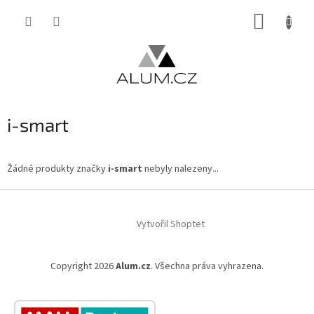
Přejít
NÁKUP
na
obsah
KOŠÍK
i-smart
Žádné produkty značky
i-smart
nebyly nalezeny...
Z
á
Vytvořil Shoptet
p
a
t
Copyright 2026
Alum.cz
. Všechna práva vyhrazena.
í