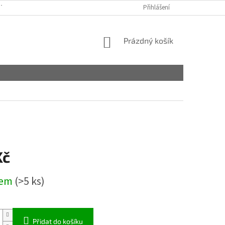
TAKTY
OBCHODNÍ PODMÍNKY
PODMÍNKY OCHRANY OSOBNÍCH ÚDA
Přihlášení
NÁKUPNÍ
Prázdný košík
KOŠÍK
Kč
dem
(>5 ks)
Přidat do košíku