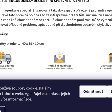
IÁLNÍ ERGONOMICKÝ DESIGN PRO SPRÁVNÉ DRŽENÍ TĚLA
ní opěrka je speciálně tvarovaná tak, aby zajistila přirozené prohnutí a op
Právě tato správná poloha zad zajistí správné držení těla, minimalizuje napě
 na záda i při dlouhodobém sezení. Při dlouhodobém používání může výrazn
inovat případné problémy způsobené při dlouhodobém sedavém stylu živo
měry:
ěry produktu: 40 x 39 x 10 cm
užívá soubory cookie. Dalším
Odmítnout
tohoto webu vyjadřujete souhlas s jejich
 Více informací
zde
.