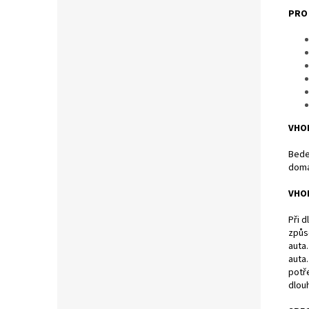
PRO
VHOD
Bede
domá
VHOD
Při d
způs
auta
auta
potř
dlou