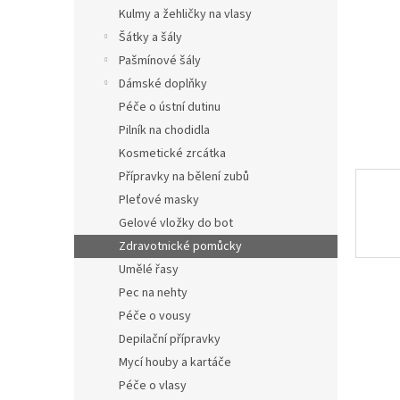
n
Kulmy a žehličky na vlasy
e
Šátky a šály
l
Pašmínové šály
Dámské doplňky
Péče o ústní dutinu
Pilník na chodidla
Kosmetické zrcátka
Přípravky na bělení zubů
Pleťové masky
Gelové vložky do bot
Zdravotnické pomůcky
Umělé řasy
Pec na nehty
Péče o vousy
Depilační přípravky
Mycí houby a kartáče
Péče o vlasy