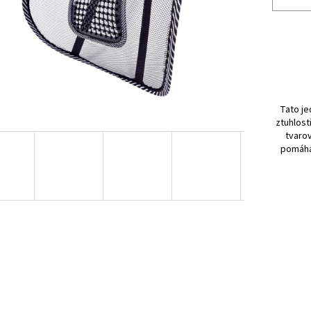
Tato je
ztuhlos
tvaro
pomáhá 