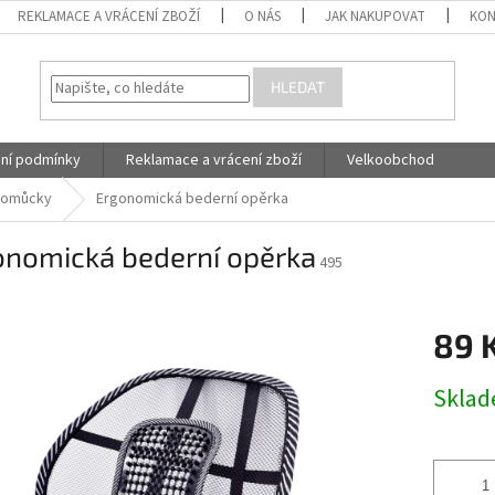
REKLAMACE A VRÁCENÍ ZBOŽÍ
O NÁS
JAK NAKUPOVAT
KON
HLEDAT
ní podmínky
Reklamace a vrácení zboží
Velkoobchod
pomůcky
Ergonomická bederní opěrka
onomická bederní opěrka
495
TURA OK
89 
Měrná
Skla
cena: