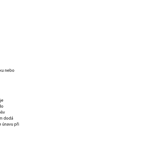
čku nebo
je
do
liv
ám dodá
 únavu při