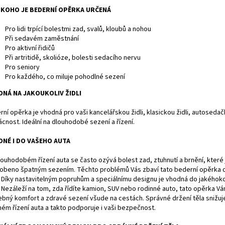
 KOHO JE BEDERNÍ OPĚRKA URČENÁ
Pro lidi trpící bolestmi zad, svalů, kloubů a nohou
Při sedavém zaměstnání
Pro aktivní řidičů
Při artritidě, skolióze, bolesti sedacího nervu
Pro seniory
Pro každého, co miluje pohodlné sezení
NÁ NA JAKOUKOLIV ŽIDLI
rní opěrka je vhodná pro vaši kancelářskou židli, klasickou židli, autoseda
cnost. Ideální na dlouhodobé sezení a řízení.
NÉ I DO VAŠEHO AUTA
louhodobém řízení auta se často ozývá bolest zad, ztuhnutí a brnění, které 
obeno špatným sezením. Těchto problémů Vás zbaví tato bederní opěrka 
. Díky nastavitelným popruhům a speciálnímu designu je vhodná do jakéhoko
. Nezáleží na tom, zda řídíte kamion, SUV nebo rodinné auto, tato opěrka V
ebný komfort a zdravé sezení všude na cestách. Správné držení těla snižuje
hém řízení auta a takto podporuje i vaši bezpečnost.