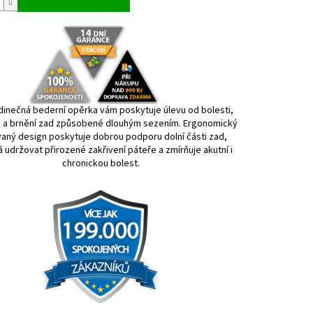
dinečná bederní opěrka vám poskytuje úlevu od bolesti,
ti a brnění zad způsobené dlouhým sezením. Ergonomický
vaný design poskytuje dobrou podporu dolní části zad,
udržovat přirozené zakřivení páteře a zmírňuje akutní i
chronickou bolest.