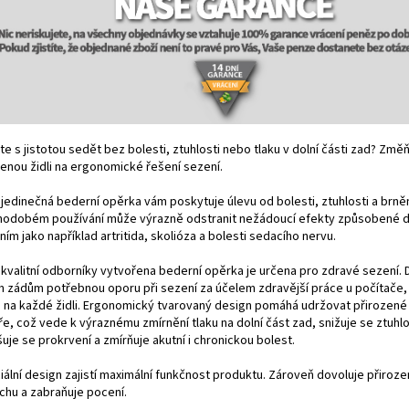
e s jistotou sedět bez bolesti, ztuhlosti nebo tlaku v dolní části zad? Změ
benou židli na ergonomické řešení sezení.
jedinečná bederní opěrka vám poskytuje úlevu od bolesti, ztuhlosti a brnění
hodobém používání může výrazně odstranit nežádoucí efekty způsobené 
ím jako například artritida, skolióza a bolesti sedacího nervu.
 kvalitní odborníky vytvořena bederní opěrka je určena pro zdravé sezení.
m zádům potřebnou oporu při sezení za účelem zdravější práce u počítače,
 na každé židli. Ergonomický tvarovaný design pomáhá udržovat přirozené 
e, což vede k výraznému zmírnění tlaku na dolní část zad, snižuje se ztuhlo
uje se prokrvení a zmírňuje akutní i chronickou bolest.
ální design zajistí maximální funkčnost produktu. Zároveň dovoluje přirozen
chu a zabraňuje pocení.