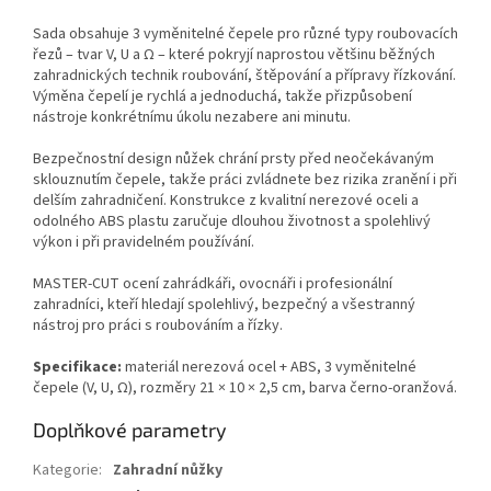
Sada obsahuje 3 vyměnitelné čepele pro různé typy roubovacích
řezů – tvar V, U a Ω – které pokryjí naprostou většinu běžných
zahradnických technik roubování, štěpování a přípravy řízkování.
Výměna čepelí je rychlá a jednoduchá, takže přizpůsobení
nástroje konkrétnímu úkolu nezabere ani minutu.
Bezpečnostní design nůžek chrání prsty před neočekávaným
sklouznutím čepele, takže práci zvládnete bez rizika zranění i při
delším zahradničení. Konstrukce z kvalitní nerezové oceli a
odolného ABS plastu zaručuje dlouhou životnost a spolehlivý
výkon i při pravidelném používání.
MASTER-CUT ocení zahrádkáři, ovocnáři i profesionální
zahradníci, kteří hledají spolehlivý, bezpečný a všestranný
nástroj pro práci s roubováním a řízky.
Specifikace:
materiál nerezová ocel + ABS, 3 vyměnitelné
čepele (V, U, Ω), rozměry 21 × 10 × 2,5 cm, barva černo-oranžová.
Doplňkové parametry
Kategorie
:
Zahradní nůžky