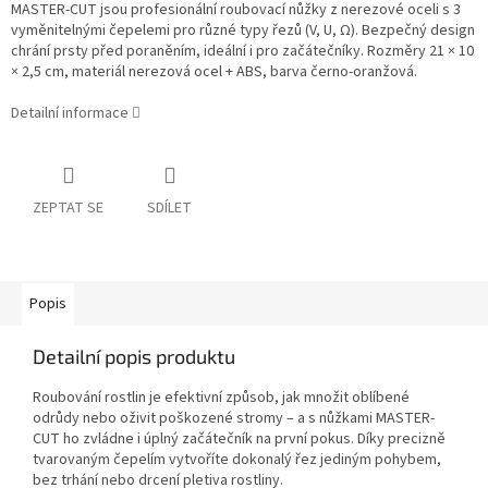
MASTER-CUT jsou profesionální roubovací nůžky z nerezové oceli s 3
vyměnitelnými čepelemi pro různé typy řezů (V, U, Ω). Bezpečný design
chrání prsty před poraněním, ideální i pro začátečníky. Rozměry 21 × 10
× 2,5 cm, materiál nerezová ocel + ABS, barva černo-oranžová.
Detailní informace
ZEPTAT SE
SDÍLET
Popis
Detailní popis produktu
Roubování rostlin je efektivní způsob, jak množit oblíbené
odrůdy nebo oživit poškozené stromy – a s nůžkami MASTER-
CUT ho zvládne i úplný začátečník na první pokus. Díky precizně
tvarovaným čepelím vytvoříte dokonalý řez jediným pohybem,
bez trhání nebo drcení pletiva rostliny.