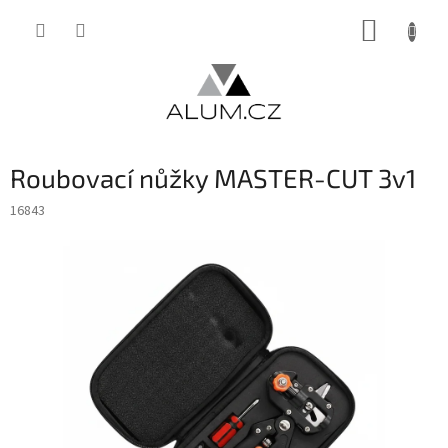
Přejít
NÁKUP
na
obsah
KOŠÍK
Roubovací nůžky MASTER-CUT 3v1
16843