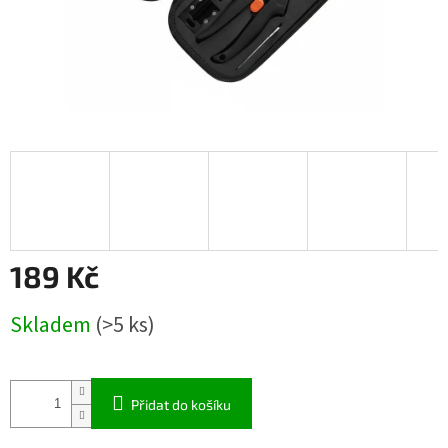
189 Kč
Měrná
Skladem
(>5 ks)
cena:
Přidat do košíku