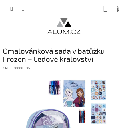
Přejít
NÁKUP
na
obsah
KOŠÍK
Omalovánková sada v batůžku
Frozen – Ledové království
CRD2700001596