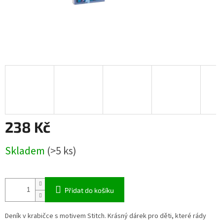
238 Kč
Měrná
Skladem
(>5 ks)
cena:
Přidat do košíku
Deník v krabičce s motivem Stitch. Krásný dárek pro děti, které rády