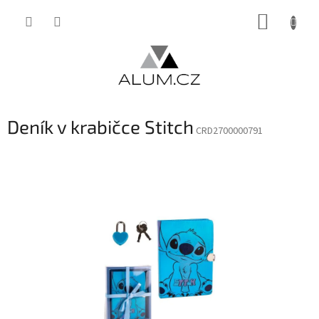
Přejít
NÁKUP
na
obsah
KOŠÍK
Deník v krabičce Stitch
CRD2700000791