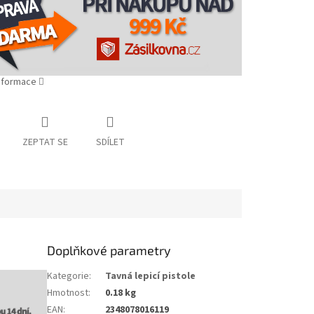
informace
ZEPTAT SE
SDÍLET
Doplňkové parametry
Kategorie
:
Tavná lepicí pistole
Hmotnost
:
0.18 kg
EAN
:
2348078016119