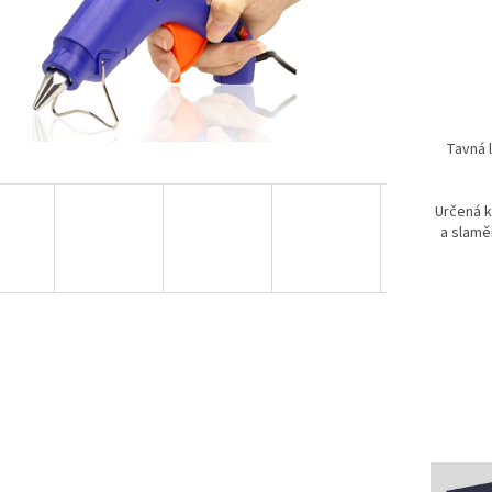
Tavná 
Určená k
a slamě