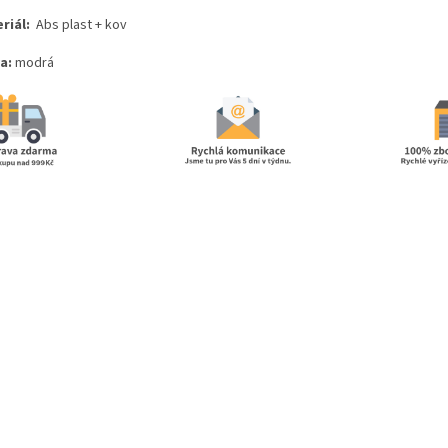
riál:
Abs plast + kov
a:
modrá