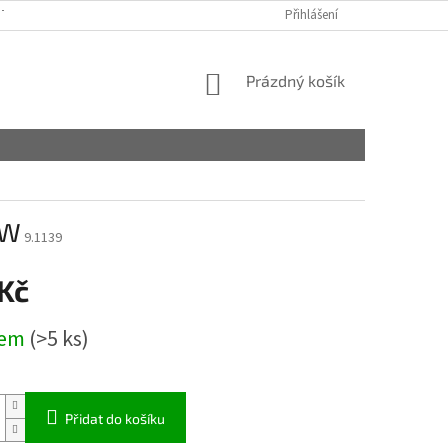
TAKTY
OBCHODNÍ PODMÍNKY
PODMÍNKY OCHRANY OSOBNÍCH ÚDA
Přihlášení
NÁKUPNÍ
Prázdný košík
KOŠÍK
0W
9.1139
 Kč
dem
(>5 ks)
Přidat do košíku