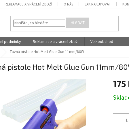
REKLAMACE A VRÁCENÍ ZBOŽÍ
O NÁS
JAK NAKUPOVAT
KON
HLEDAT
ní podmínky
Reklamace a vrácení zboží
Velkoobchod
Tavná pistole Hot Melt Glue Gun 11mm/80W
ná pistole Hot Melt Glue Gun 11mm/8
175
Měrná
Skla
cena: