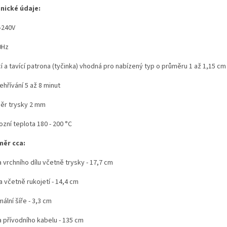
nické údaje:
-240V
0Hz
í a tavící patrona (tyčinka) vhodná pro nabízený typ o průměru 1 až 1,15 cm
hřívání 5 až 8 minut
ěr trysky 2 mm
zní teplota 180 - 200 °C
ěr cca:
 vrchního dílu včetně trysky - 17,7 cm
 včetně rukojetí - 14,4 cm
ální šíře - 3,3 cm
a přívodního kabelu - 135 cm