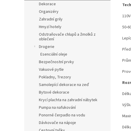
Dekorace
Tech
Organizéry
110V
Zahradní grily
Hmyzí hotely
50-6
Odstraňovače chlupů a žmolků z
Lepíc
oblečení
Drogerie
Přede
Esenciální oleje
Prům
Bezpečnostní prvky
Vakuové pytle
Provo
Pokladny, Trezory
Rozm
Samolepící dekorace na zeď
Bytové dekorace
Délka
Krycí plachta na zahradní nábytek
Výška
Pumpa na nafukování
Ponorné čerpadlo na vodu
Maxim
Dávkovače na nápoje
Délk
Cestovní tašky