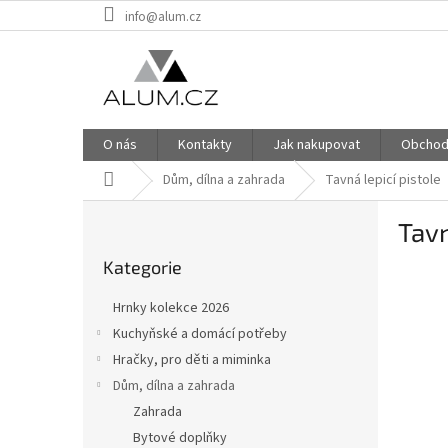
Přejít
info@alum.cz
na
obsah
O nás
Kontakty
Jak nakupovat
Obchod
Domů
Dům, dílna a zahrada
Tavná lepicí pistole
P
Tav
o
Přeskočit
s
Kategorie
kategorie
t
r
Hrnky kolekce 2026
a
Kuchyňské a domácí potřeby
n
Hračky, pro děti a miminka
n
í
Dům, dílna a zahrada
p
Zahrada
a
Bytové doplňky