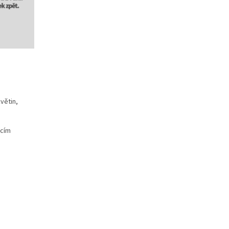
větin,
acím