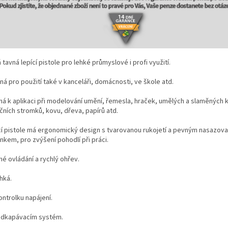
 tavná lepící pistole pro lehké průmyslové i profi využití.
á pro použití také v kanceláři, domácnosti, ve škole atd.
ná k aplikaci při modelování umění, řemesla, hraček, umělých a slaměných k
čních stromků, kovu, dřeva, papírů atd.
cí pistole má ergonomický design s tvarovanou rukojetí a pevným nasazov
nkem, pro zvýšení pohodlí při práci.
é ovládání a rychlý ohřev.
hká.
ontrolku napájení.
odkapávacím systém.