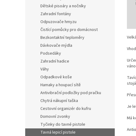
Dětské pisoáry a nočníky
Zahradní fontány
Odpuzovače hmyzu
Čistící pomůcky pro domácnost
Velká
Bezkontaktní teploměry
Dávkovače mýdla
Vhodn
Podsedáky
Urče
Zahradní hadice
váno
Váhy
Odpadkové koše
Taví
stojá
Hamaky a houpací sítě
Antivibrační podložky pod pračku
Přesn
Chytrá nákupní taška
Je le
Cestovní organizér do kufru
Domovní zvonky
Má k
Tyčinky do tavné pistole
Anti
Tavná lepicí pistole