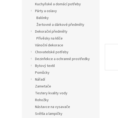
n
Kuchyňské a domácí potřeby
e
Párty a oslavy
l
Balónky
Žertovné a dárkové předměty
Dekorační předměty
Přívěsky na klíče
Vánoční dekorace
Chovatelské potřeby
Dezinfekce a ochranné prostředky
Bytový textil
Pomůcky
Nářadí
Zametače
Testery kvality vody
Rohožky
Nástavce na vysavače
Světla a lampičky