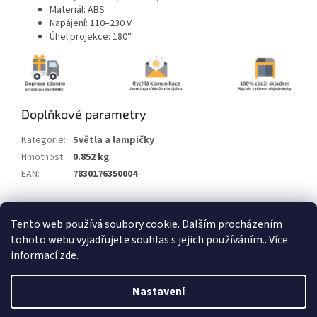
Materiál: ABS
Napájení: 110–230 V
Úhel projekce: 180°
Doplňkové parametry
Kategorie
:
Světla a lampičky
Hmotnost
:
0.852 kg
EAN
:
7830176350004
Z
Tento web používá soubory cookie. Dalším procházením
á
tohoto webu vyjadřujete souhlas s jejich používáním.. Více
Vytvořil Shoptet
p
informací
zde
.
a
t
Copyright 2026
Alum.cz
. Všechna práva vyhrazena.
Nastavení
í