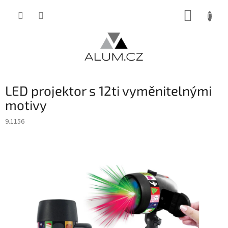
Přejít
NÁKUP
na
obsah
KOŠÍK
LED projektor s 12ti vyměnitelnými
motivy
9.1156