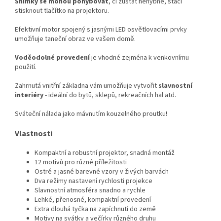
Snímky se mohou pohybovat
, či zůstat nehybné, stačí
stisknout tlačítko na projektoru.
Efektivní motor spojený s jasnými LED osvětlovacími prvky
umožňuje taneční obraz ve vašem domě.
Voděodolné provedení
je vhodné zejména k venkovnímu
použití.
Zahrnutá vnitřní základna vám umožňuje vytvořit
slavnostní
interiéry
- ideální do bytů, sklepů, rekreačních hal atd.
Sváteční nálada jako mávnutím kouzelného proutku!
Vlastnosti
Kompaktní a robustní projektor, snadná montáž
12 motivů pro různé příležitosti
Ostré a jasné barevné vzory v živých barvách
Dva režimy nastavení rychlosti projekce
Slavnostní atmosféra snadno a rychle
Lehké, přenosné, kompaktní provedení
Extra dlouhá tyčka na zapíchnutí do země
Motivy na svátky a večírky různého druhu