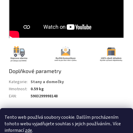
Doplňkové parametry
Kategorie
:
Stany a domečky
Hmotnost
:
0.59 kg
EAN
:
5903299998148
Z
Tento web používá soubory cookie. Dalším procházením
á
tohoto webu vyjadřujete souhlas s jejich používáním.. Více
Vytvořil Shoptet
p
informací
zde
.