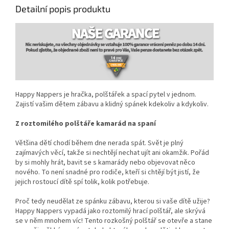
Detailní popis produktu
Happy Nappers je hračka, polštářek a spací pytel v jednom.
Zajistí vašim dětem zábavu a klidný spánek kdekoliv a kdykoliv.
Z roztomilého polštáře kamarád na spaní
Většina dětí chodí během dne nerada spát. Svět je plný
zajímavých věcí, takže si nechtějí nechat ujít ani okamžik. Pořád
by si mohly hrát, bavit se s kamarády nebo objevovat něco
nového. To není snadné pro rodiče, kteří si chtějí být jistí, že
jejich rostoucí dítě spí tolik, kolik potřebuje.
Proč tedy neudělat ze spánku zábavu, kterou si vaše dítě užije?
Happy Nappers vypadá jako roztomilý hrací polštář, ale skrývá
se v něm mnohem víc! Tento rozkošný polštář se otevře a stane