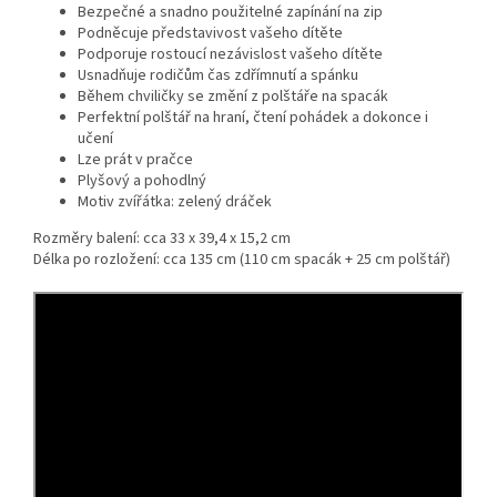
Bezpečné a snadno použitelné zapínání na zip
Podněcuje představivost vašeho dítěte
Podporuje rostoucí nezávislost vašeho dítěte
Usnadňuje rodičům čas zdřímnutí a spánku
Během chviličky se změní z polštáře na spacák
Perfektní polštář na hraní, čtení pohádek a dokonce i
učení
Lze prát v pračce
Plyšový a pohodlný
Motiv zvířátka: zelený dráček
Rozměry balení: cca 33 x 39,4 x 15,2 cm
Délka po rozložení: cca 135 cm (110 cm spacák + 25 cm polštář)