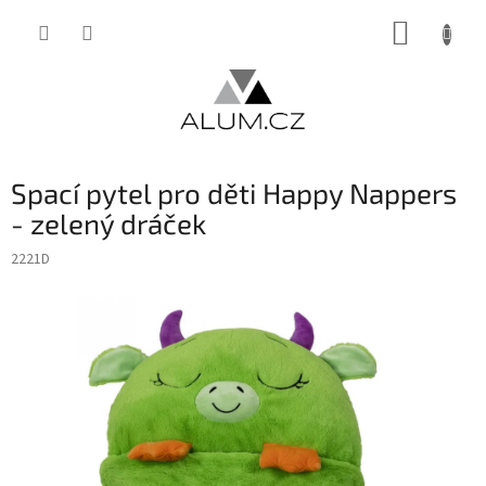
Přejít
NÁKUP
na
obsah
KOŠÍK
Spací pytel pro děti Happy Nappers
- zelený dráček
2221D