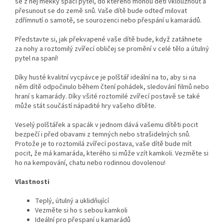
se z něj měkký spací pytel, do kterého mohou děti vklouznout a
přesunout se do země snů. Vaše dítě bude odteď milovat
zdřímnutí o samotě, se sourozenci nebo přespání u kamarádů.
Představte si, jak překvapené vaše dítě bude, když zatáhnete
za nohy a roztomilý zvířecí obličej se promění v celé tělo a útulný
pytel na spaní!
Díky husté kvalitní vycpávce je polštář ideální na to, aby si na
něm dítě odpočinulo během čtení pohádek, sledování filmů nebo
hraní s kamarády. Díky všité roztomilé zvířecí postavě se také
může stát součástí nápadité hry vašeho dítěte.
Veselý polštářek a spacák v jednom dává vašemu dítěti pocit
bezpečí i před obavami z temných nebo strašidelných snů.
Protože je to roztomilá zvířecí postava, vaše dítě bude mít
pocit, že má kamaráda, kterého si může vzít kamkoli. Vezměte si
ho na kempování, chatu nebo rodinnou dovolenou!
Vlastnosti
Teplý, útulný a uklidňující
Vezměte si ho s sebou kamkoli
Ideální pro přespaní u kamarádů