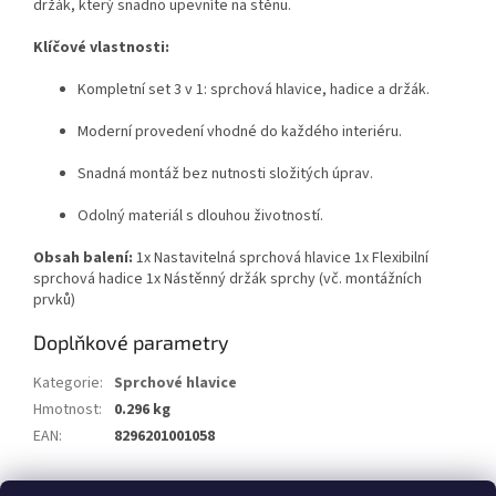
držák, který snadno upevníte na stěnu.
Klíčové vlastnosti:
Kompletní set 3 v 1: sprchová hlavice, hadice a držák.
Moderní provedení vhodné do každého interiéru.
Snadná montáž bez nutnosti složitých úprav.
Odolný materiál s dlouhou životností.
Obsah balení:
1x Nastavitelná sprchová hlavice 1x Flexibilní
sprchová hadice 1x Nástěnný držák sprchy (vč. montážních
prvků)
Doplňkové parametry
Kategorie
:
Sprchové hlavice
Hmotnost
:
0.296 kg
EAN
:
8296201001058