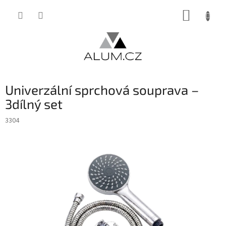
Přejít
NÁKUP
na
obsah
KOŠÍK
Univerzální sprchová souprava –
3dílný set
3304