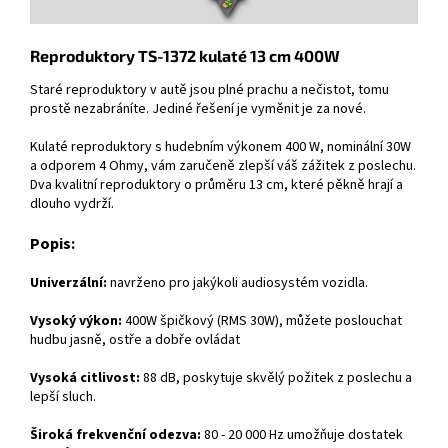
Reproduktory TS-1372 kulaté 13 cm 400W
Staré reproduktory v autě jsou plné prachu a nečistot, tomu
prostě nezabráníte. Jediné řešení je vyměnit je za nové.
Kulaté reproduktory s hudebním výkonem 400 W, nominální 30W
a odporem 4 Ohmy, vám zaručeně zlepší váš zážitek z poslechu.
Dva kvalitní reproduktory o průměru 13 cm, které pěkně hrají a
dlouho vydrží.
Popis:
Univerzální:
navrženo pro jakýkoli audiosystém vozidla.
Vysoký výkon:
400W špičkový (RMS 30W), můžete poslouchat
hudbu jasně, ostře a dobře ovládat
Vysoká citlivost:
88 dB, poskytuje skvělý požitek z poslechu a
lepší sluch.
Široká frekvenční odezva:
80 - 20 000 Hz umožňuje dostatek