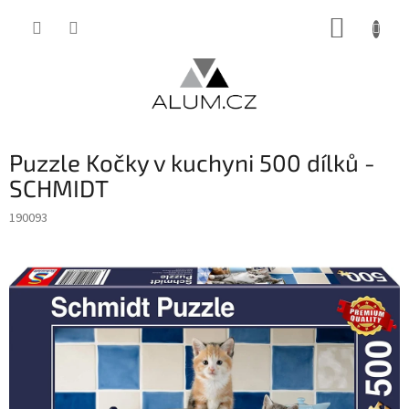
Přejít
NÁKUP
na
obsah
KOŠÍK
Puzzle Kočky v kuchyni 500 dílků -
SCHMIDT
190093
INVENTURA OK