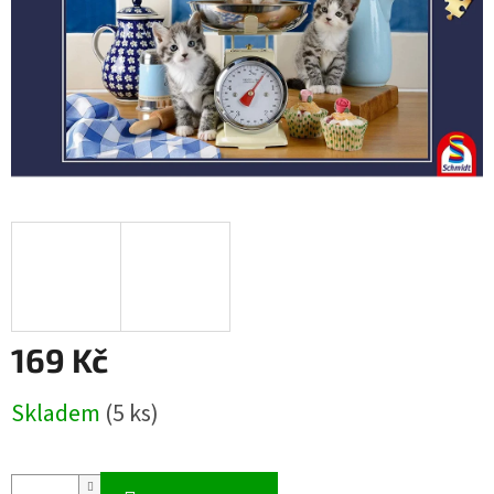
169 Kč
Měrná
Skladem
(5 ks)
cena: