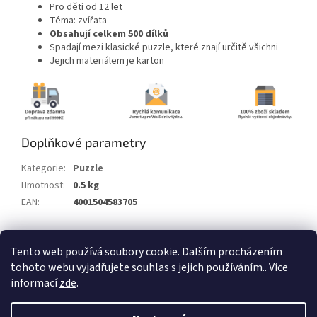
Pro děti od 12 let
Téma: zvířata
Obsahují celkem
500
dílků
Spadají mezi klasické puzzle, které znají určitě všichni
Jejich materiálem je karton
Doplňkové parametry
Kategorie
:
Puzzle
Hmotnost
:
0.5 kg
EAN
:
4001504583705
Z
Tento web používá soubory cookie. Dalším procházením
á
tohoto webu vyjadřujete souhlas s jejich používáním.. Více
Vytvořil Shoptet
p
informací
zde
.
a
t
Copyright 2026
Alum.cz
. Všechna práva vyhrazena.